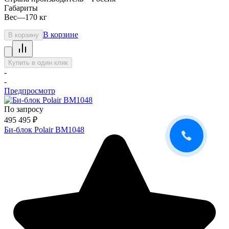
Габариты
Вес
—
170 кг
В корзине
В корзину
Купить в один клик
-
-
Предпросмотр
По запросу
495 495
₽
Би-блок Polair BM1048