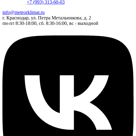
+7 (993) 313-60-03
info@meteorklimat.ru
г. Краснодар, ул. Петра Метальникова, д. 2
пн-пт 8:30-18:00, сб. 8:30-16:00, вс - выходной