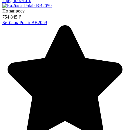
Предпросмотр
По запросу
754 845
₽
Би-блок Polair BB2059