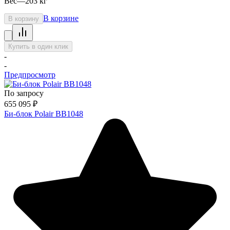
Вес
—
203 кг
В корзине
В корзину
Купить в один клик
-
-
Предпросмотр
По запросу
655 095
₽
Би-блок Polair BB1048