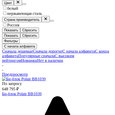
Цвет
белый
нержавеющая сталь
Страна производитель
Россия
Показать
Сбросить
Показать
Сбросить
Фильтры
С начала алфавита
Сначала дешевые
Сначала дорогие
С начала алфавита
С конца
алфавита
Популярные сначала
С высоким
рейтингом
Новинки
Нет в наличии
-
-
Предпросмотр
По запросу
648 795
₽
Би-блок Polair BB1039