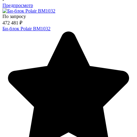
Предпросмотр
По запросу
472 481
₽
Би-блок Polair BM1032