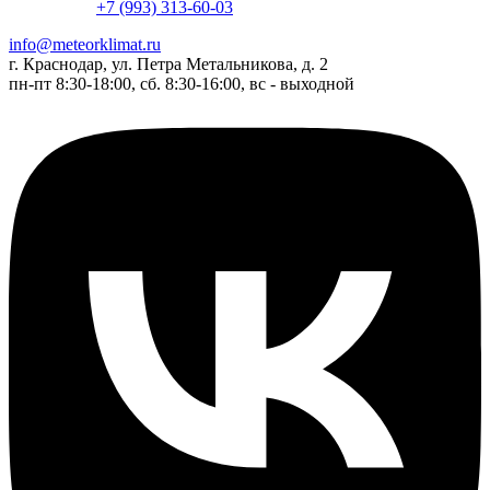
+7 (993) 313-60-03
info@meteorklimat.ru
г. Краснодар, ул. Петра Метальникова, д. 2
пн-пт 8:30-18:00, сб. 8:30-16:00, вс - выходной