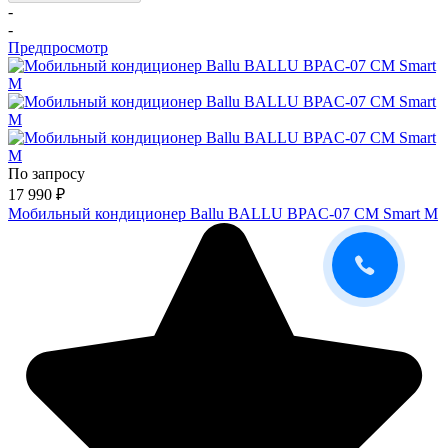
-
-
Предпросмотр
По запросу
17 990
₽
Мобильный кондиционер Ballu BALLU BPAC-07 CM Smart M