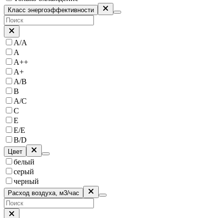
Класс энергоэффективности
A/A
A
A++
A+
A/B
B
A/C
C
E
E/E
B/D
Цвет
белый
серый
черный
Расход воздуха, м3/час