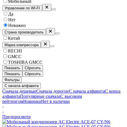
Мобильный
Управление по WI-FI
Да
Нет
Неважно
Страна производитель
Китай
Марка компрессора
RECHI
GMCC
TOSHIBA GMCC
Показать
Сбросить
Показать
Сбросить
Фильтры
С начала алфавита
Сначала дешевые
Сначала дорогие
С начала алфавита
С конца
алфавита
Популярные сначала
С высоким
рейтингом
Новинки
Нет в наличии
-
-
Предпросмотр