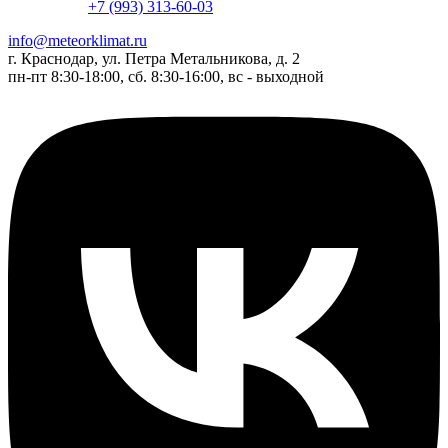
+7 (993) 313-60-03
info@meteorklimat.ru
г. Краснодар, ул. Петра Метальникова, д. 2
пн-пт 8:30-18:00, сб. 8:30-16:00, вс - выходной