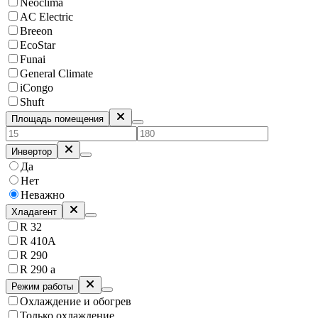
Neoclima
AC Electric
Breeon
EcoStar
Funai
General Climate
iCongo
Shuft
Площадь помещения
Инвертор
Да
Нет
Неважно
Хладагент
R 32
R 410A
R 290
R 290 a
Режим работы
Охлаждение и обогрев
Только охлаждение