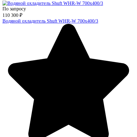
По запросу
110 300
₽
Водяной охладитель Shuft WHR-W 700х400/3