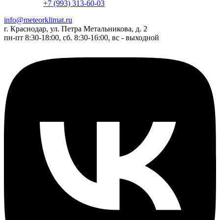
+7 (993) 313-60-03
info@meteorklimat.ru
г. Краснодар, ул. Петра Метальникова, д. 2
пн-пт 8:30-18:00, сб. 8:30-16:00, вс - выходной