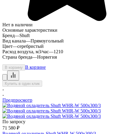
Нет в наличии
Основные характеристики
Бренд
—
Shuft
Вид канала
—
Прямоугольный
Цвет
—
серебристый
Расход воздуха, м3/час
—
1210
Страна бренда
—
Норвегия
В корзине
В корзину
Купить в один клик
-
-
Предпросмотр
По запросу
71 580
₽
Водяной охладитель Shuft WHR-W 500х300/3