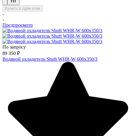
Купить в один клик
-
-
Предпросмотр
По запросу
89 350
₽
Водяной охладитель Shuft WHR-W 600х350/3