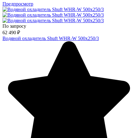
Предпросмотр
По запросу
62 490
₽
Водяной охладитель Shuft WHR-W 500х250/3