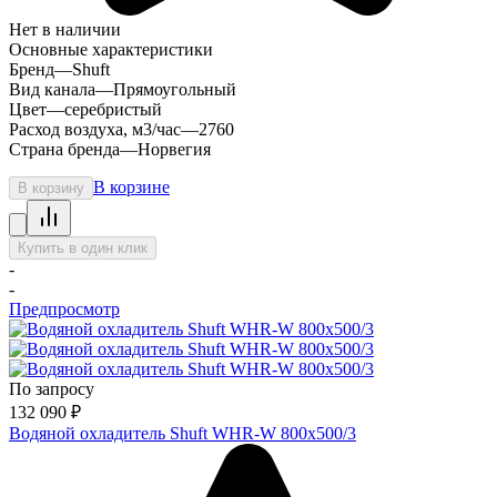
Нет в наличии
Основные характеристики
Бренд
—
Shuft
Вид канала
—
Прямоугольный
Цвет
—
серебристый
Расход воздуха, м3/час
—
2760
Страна бренда
—
Норвегия
В корзине
В корзину
Купить в один клик
-
-
Предпросмотр
По запросу
132 090
₽
Водяной охладитель Shuft WHR-W 800х500/3