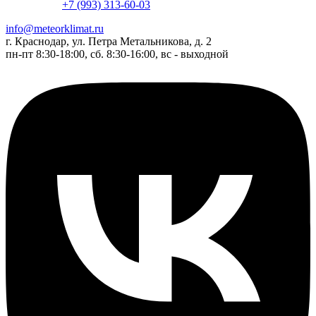
+7 (993) 313-60-03
info@meteorklimat.ru
г. Краснодар, ул. Петра Метальникова, д. 2
пн-пт 8:30-18:00, сб. 8:30-16:00, вс - выходной