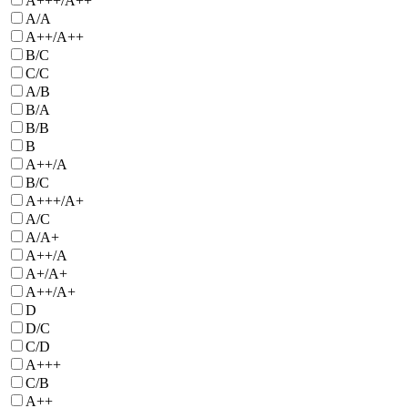
A+++/A++
А/A
A++/А++
B/C
C/C
A/B
B/A
B/B
B
A++/A
B/С
A+++/A+
A/C
A/A+
А++/А
A+/А+
А++/A+
D
D/C
C/D
А+++
C/B
А++