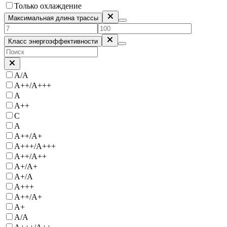
Только охлаждение
Максимальная длина трассы
Класс энергоэффективности
A/A
A++/A+++
A
A++
С
А
A++/A+
A+++/A+++
A++/A++
A+/A+
A+/A
A+++
А++/А+
A+
А/А