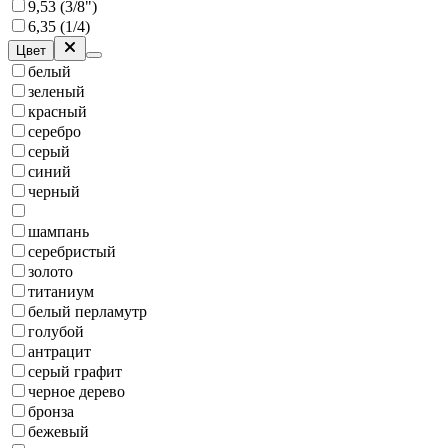
9,53 (3/8")
6,35 (1/4)
Цвет
белый
зеленый
красный
серебро
серый
синий
черный
шампань
серебристый
золото
титаниум
белый перламутр
голубой
антрацит
серый графит
черное дерево
бронза
бежевый