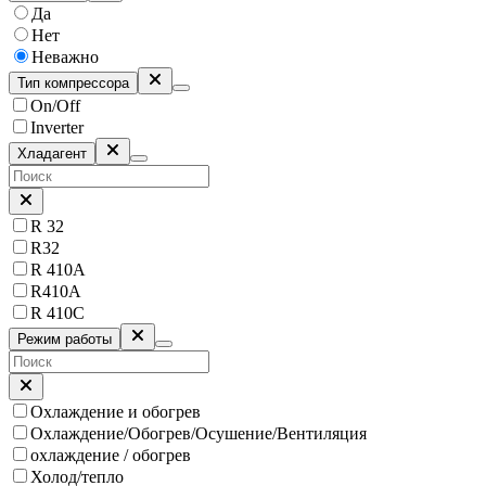
Да
Нет
Неважно
Тип компрессора
On/Off
Inverter
Хладагент
R 32
R32
R 410A
R410A
R 410C
Режим работы
Охлаждение и обогрев
Охлаждение/Обогрев/Осушение/Вентиляция
охлаждение / обогрев
Холод/тепло