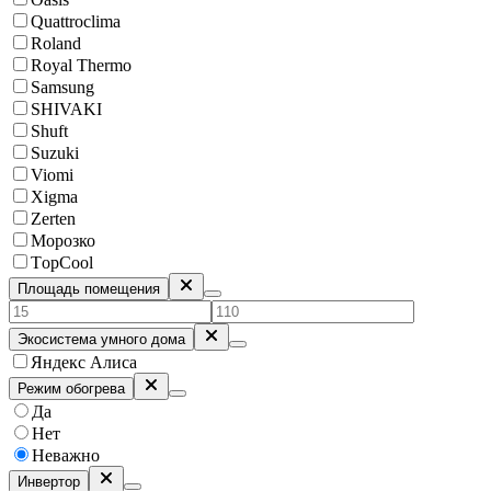
Quattroclima
Roland
Royal Thermo
Samsung
SHIVAKI
Shuft
Suzuki
Viomi
Xigma
Zerten
Морозко
ТopCool
Площадь помещения
Экосистема умного дома
Яндекс Алиса
Режим обогрева
Да
Нет
Неважно
Инвертор