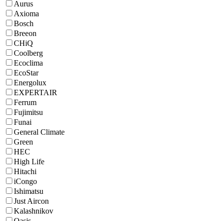
Aurus
Axioma
Bosch
Breeon
CHiQ
Coolberg
Ecoclima
EcoStar
Energolux
EXPERTAIR
Ferrum
Fujimitsu
Funai
General Climate
Green
HEC
High Life
Hitachi
iCongo
Ishimatsu
Just Aircon
Kalashnikov
Oasis