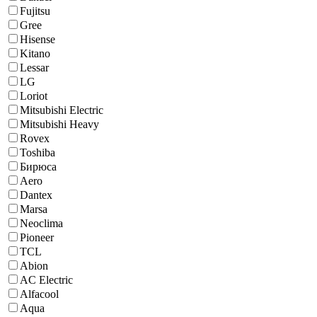
Fujitsu
Gree
Hisense
Kitano
Lessar
LG
Loriot
Mitsubishi Electric
Mitsubishi Heavy
Rovex
Toshiba
Бирюса
Aero
Dantex
Marsa
Neoclima
Pioneer
TCL
Abion
AC Electric
Alfacool
Aqua