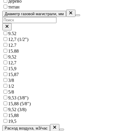
дерево
титан
Диаметр газовой магистрали, мм
9.52
12,7 (1/2")
12.7
15.88
9,52
12,7
15,9
15,87
3/8
1/2
5/8
9,53 (3/8")
15,88 (5/8")
9,52 (3/8)
15,88
19,5
Расход воздуха, м3/час