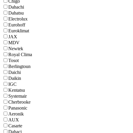
Chigo
Dahachi
Dahatsu
Electrolux
Eurohoff
Euroklimat
JAX
MDV
Newtek
Royal Clima
Tosot
Berlingtoun
Daichi
Daikin
IGC
Kentatsu
Systemair
Cherbrooke
Panasonic
Aeronik
AUX
Casarte
Dahaci