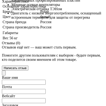
алюминиевых профилированных пластин
Характеристики
Мощные осевые вентиляторы
Основные характеристики
Электрическая оттайка ТЭНом
Бренд
Polair
Двигатель с низким энергопотреблением, оснащенный
Цвет
белый
встроенным термореле для защиты от перегрева
Страна бренда
Россия
Страна производитель
Россия
Габариты
Вес
56 кг
Отзывы (0)
Отзывов ещё нет — ваш может стать первым.
Помогите другим пользователям с выбором - будьте первым,
кто поделится своим мнением об этом товаре.
Написать отзыв
Ваше имя
Почта
Вебсайт
Заголовок