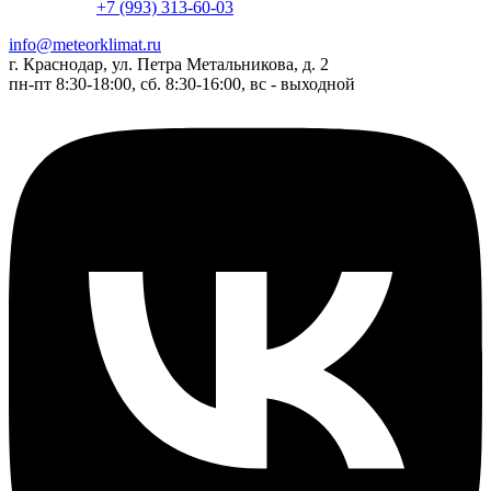
+7 (993) 313-60-03
info@meteorklimat.ru
г. Краснодар, ул. Петра Метальникова, д. 2
пн-пт 8:30-18:00, сб. 8:30-16:00, вс - выходной