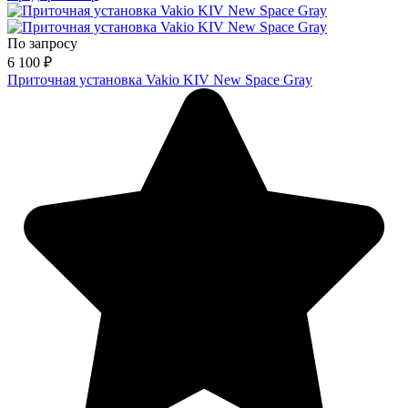
По запросу
6 100
₽
Приточная установка Vakio KIV New Space Gray