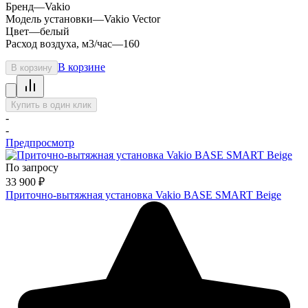
Бренд
—
Vakio
Модель установки
—
Vakio Vector
Цвет
—
белый
Расход воздуха, м3/час
—
160
В корзине
В корзину
Купить в один клик
-
-
Предпросмотр
По запросу
33 900
₽
Приточно-вытяжная установка Vakio BASE SMART Beige