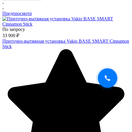
-
-
Предпросмотр
По запросу
33 900
₽
Приточно-вытяжная установка Vakio BASE SMART Cinnamon
Stick