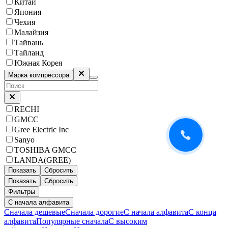
Китай
Япония
Чехия
Малайзия
Тайвань
Тайланд
Южная Корея
Марка компрессора
RECHI
GMCC
Gree Electric Inc
Sanyo
TOSHIBA GMCC
LANDA(GREE)
Показать
Сбросить
Показать
Сбросить
Фильтры
С начала алфавита
Сначала дешевые
Сначала дорогие
С начала алфавита
С конца
алфавита
Популярные сначала
С высоким