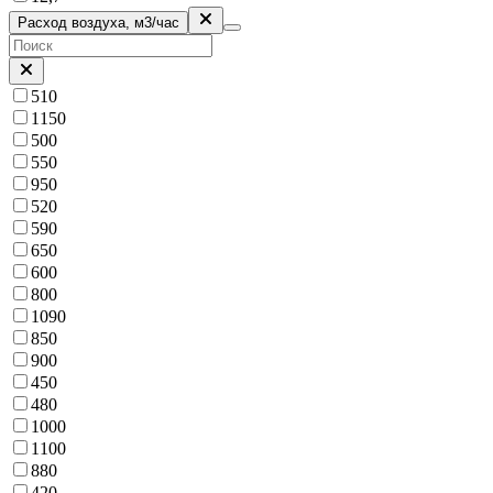
Расход воздуха, м3/час
510
1150
500
550
950
520
590
650
600
800
1090
850
900
450
480
1000
1100
880
420