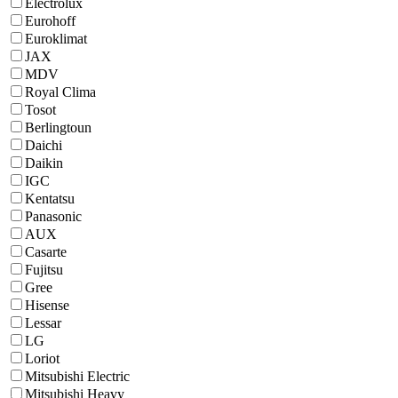
Electrolux
Eurohoff
Euroklimat
JAX
MDV
Royal Clima
Tosot
Berlingtoun
Daichi
Daikin
IGC
Kentatsu
Panasonic
AUX
Casarte
Fujitsu
Gree
Hisense
Lessar
LG
Loriot
Mitsubishi Electric
Mitsubishi Heavy