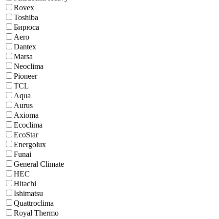
Rovex
Toshiba
Бирюса
Aero
Dantex
Marsa
Neoclima
Pioneer
TCL
Aqua
Aurus
Axioma
Ecoclima
EcoStar
Energolux
Funai
General Climate
HEC
Hitachi
Ishimatsu
Quattroclima
Royal Thermo