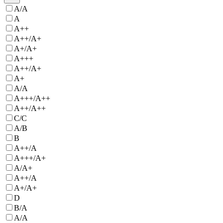
A/A
A
A++
A++/A+
A+/A+
A+++
А++/А+
A+
А/А
A+++/A++
A++/А++
C/C
A/B
B
A++/A
A+++/A+
A/A+
А++/А
A+/А+
D
B/А
A/А