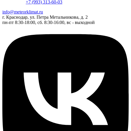
+7 (993) 313-60-03
info@meteorklimat.ru
г. Краснодар, ул. Петра Метальникова, д. 2
пн-пт 8:30-18:00, сб. 8:30-16:00, вс - выходной