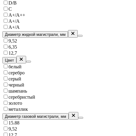
D/B
C
A+/A++
А+/А
A+/А
Диаметр жидкой магистрали, мм
9,52
6,35
12,7
Цвет
белый
серебро
серый
черный
шампань
серебристый
золото
металлик
Диаметр газовой магистрали, мм
15.88
9,52
12,7