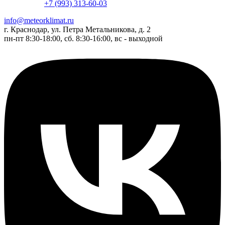
+7 (993) 313-60-03
info@meteorklimat.ru
г. Краснодар, ул. Петра Метальникова, д. 2
пн-пт 8:30-18:00, сб. 8:30-16:00, вс - выходной