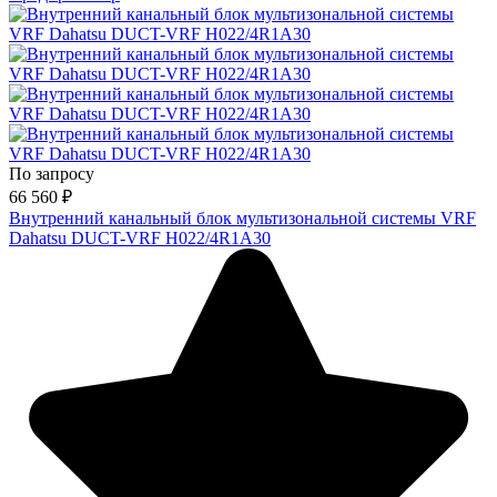
По запросу
66 560
₽
Внутренний канальный блок мультизональной системы VRF
Dahatsu DUCT-VRF H022/4R1A30