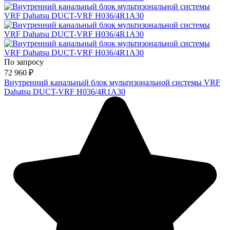
По запросу
72 960
₽
Внутренний канальный блок мультизональной системы VRF
Dahatsu DUCT-VRF H036/4R1A30