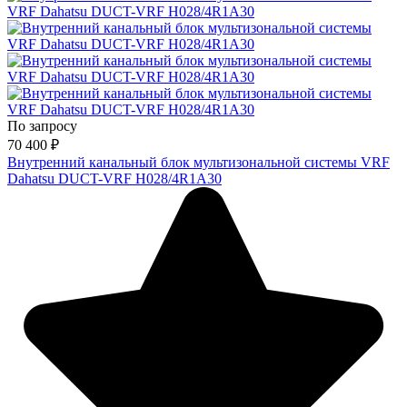
По запросу
70 400
₽
Внутренний канальный блок мультизональной системы VRF
Dahatsu DUCT-VRF H028/4R1A30