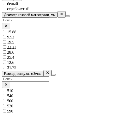
белый
серебристый
Диаметр газовой магистрали, мм
15.88
9,52
19,5
22.23
28,6
25,4
12,6
31.75
Расход воздуха, м3/час
510
540
500
520
590