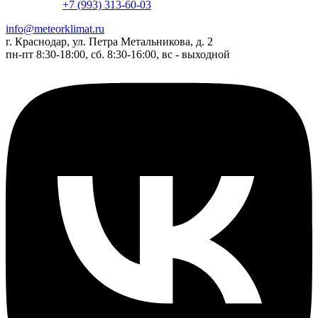
+7 (993) 313-60-03
info@meteorklimat.ru
г. Краснодар, ул. Петра Метальникова, д. 2
пн-пт 8:30-18:00, сб. 8:30-16:00, вс - выходной