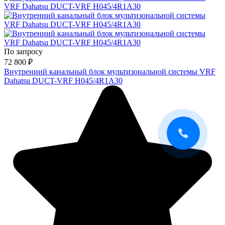
По запросу
72 800
₽
Внутренний канальный блок мультизональной системы VRF
Dahatsu DUCT-VRF H045/4R1A30