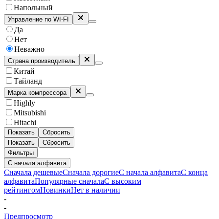
Напольный
Управление по WI-FI
Да
Нет
Неважно
Страна производитель
Китай
Тайланд
Марка компрессора
Highly
Mitsubishi
Hitachi
Показать
Сбросить
Показать
Сбросить
Фильтры
С начала алфавита
Сначала дешевые
Сначала дорогие
С начала алфавита
С конца
алфавита
Популярные сначала
С высоким
рейтингом
Новинки
Нет в наличии
-
-
Предпросмотр