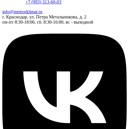
+7 (993) 313-60-03
info@meteorklimat.ru
г. Краснодар, ул. Петра Метальникова, д. 2
пн-пт 8:30-18:00, сб. 8:30-16:00, вс - выходной