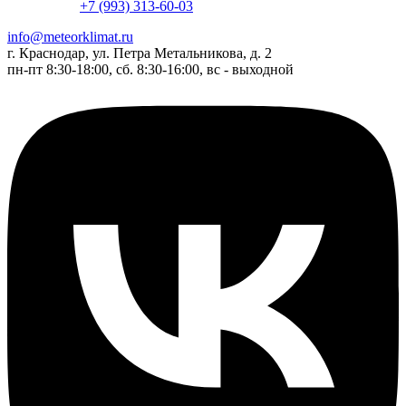
+7 (993) 313-60-03
info@meteorklimat.ru
г. Краснодар, ул. Петра Метальникова, д. 2
пн-пт 8:30-18:00, сб. 8:30-16:00, вс - выходной