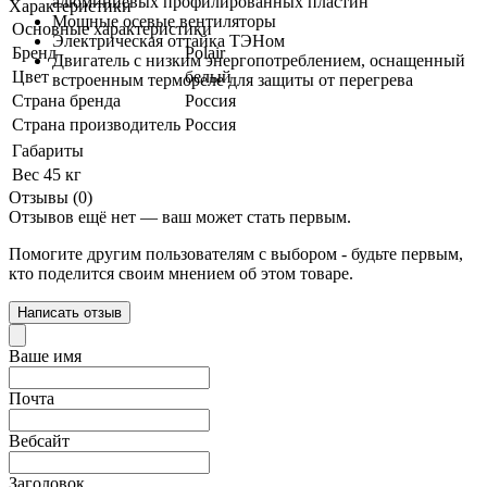
алюминиевых профилированных пластин
Характеристики
Мощные осевые вентиляторы
Основные характеристики
Электрическая оттайка ТЭНом
Бренд
Polair
Двигатель с низким энергопотреблением, оснащенный
Цвет
белый
встроенным термореле для защиты от перегрева
Страна бренда
Россия
Страна производитель
Россия
Габариты
Вес
45 кг
Отзывы (0)
Отзывов ещё нет — ваш может стать первым.
Помогите другим пользователям с выбором - будьте первым,
кто поделится своим мнением об этом товаре.
Написать отзыв
Ваше имя
Почта
Вебсайт
Заголовок