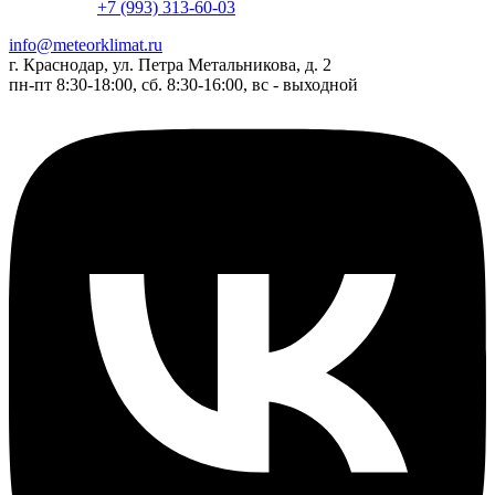
+7 (993) 313-60-03
info@meteorklimat.ru
г. Краснодар, ул. Петра Метальникова, д. 2
пн-пт 8:30-18:00, сб. 8:30-16:00, вс - выходной