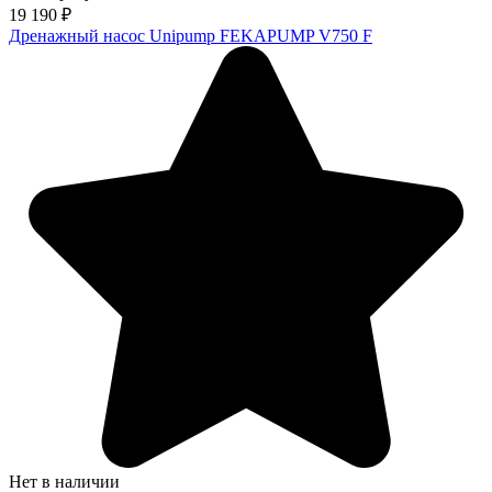
19 190
₽
Дренажный насос Unipump FEKAPUMP V750 F
Нет в наличии