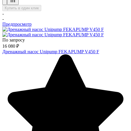
Купить в один клик
-
-
Предпросмотр
По запросу
16 080
₽
Дренажный насос Unipump FEKAPUMP V450 F