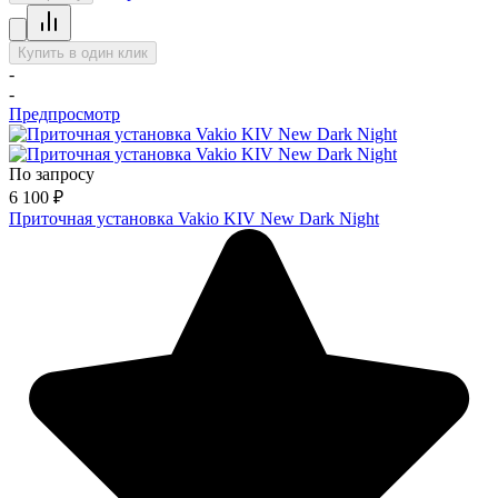
Купить в один клик
-
-
Предпросмотр
По запросу
6 100
₽
Приточная установка Vakio KIV New Dark Night