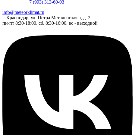
+7 (993) 313-60-03
info@meteorklimat.ru
г. Краснодар, ул. Петра Метальникова, д. 2
пн-пт 8:30-18:00, сб. 8:30-16:00, вс - выходной