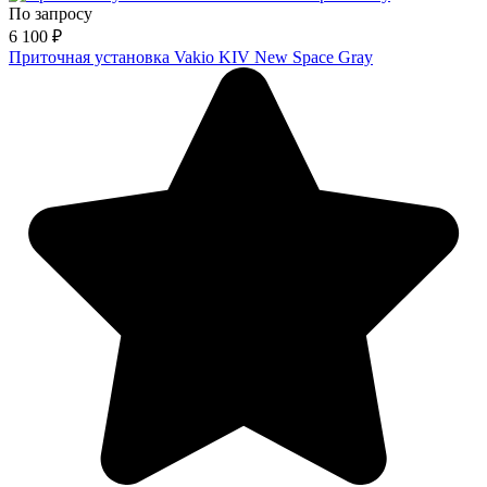
По запросу
6 100
₽
Приточная установка Vakio KIV New Space Gray