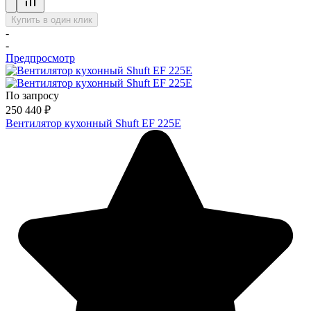
Купить в один клик
-
-
Предпросмотр
По запросу
250 440
₽
Вентилятор кухонный Shuft EF 225E