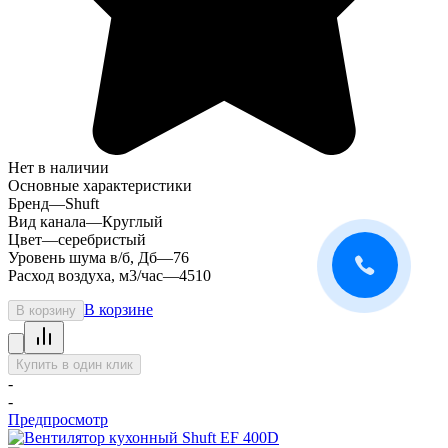
Нет в наличии
Основные характеристики
Бренд
—
Shuft
Вид канала
—
Круглый
Цвет
—
серебристый
Уровень шума в/б, Дб
—
76
Расход воздуха, м3/час
—
4510
В корзине
В корзину
Купить в один клик
-
-
Предпросмотр