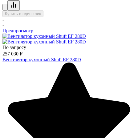
Купить в один клик
-
-
Предпросмотр
По запросу
257 030
₽
Вентилятор кухонный Shuft EF 280D