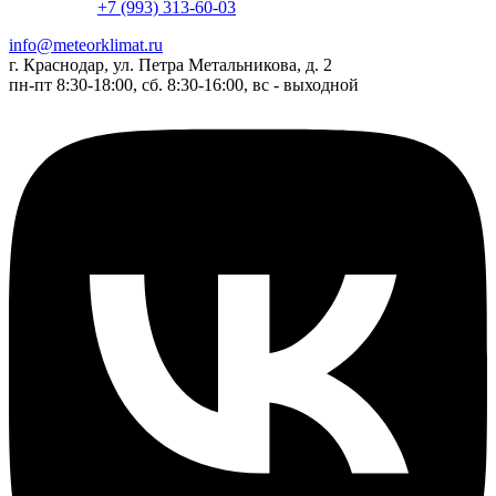
+7 (993) 313-60-03
info@meteorklimat.ru
г. Краснодар, ул. Петра Метальникова, д. 2
пн-пт 8:30-18:00, сб. 8:30-16:00, вс - выходной