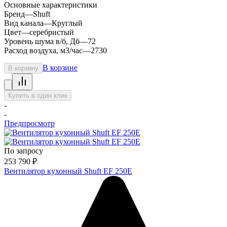
Основные характеристики
Бренд
—
Shuft
Вид канала
—
Круглый
Цвет
—
серебристый
Уровень шума в/б, Дб
—
72
Расход воздуха, м3/час
—
2730
В корзине
В корзину
Купить в один клик
-
-
Предпросмотр
По запросу
253 790
₽
Вентилятор кухонный Shuft EF 250E