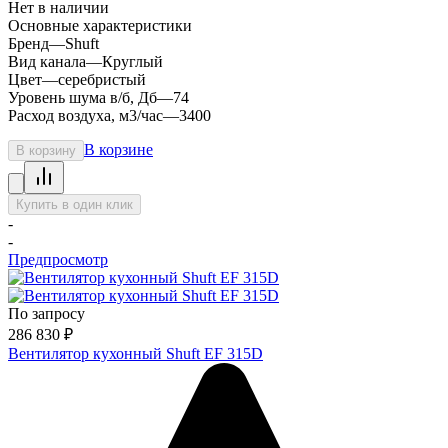
Нет в наличии
Основные характеристики
Бренд
—
Shuft
Вид канала
—
Круглый
Цвет
—
серебристый
Уровень шума в/б, Дб
—
74
Расход воздуха, м3/час
—
3400
В корзине
В корзину
Купить в один клик
-
-
Предпросмотр
По запросу
286 830
₽
Вентилятор кухонный Shuft EF 315D