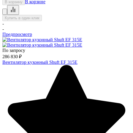
В корзине
В корзину
Купить в один клик
-
-
Предпросмотр
По запросу
286 830
₽
Вентилятор кухонный Shuft EF 315E