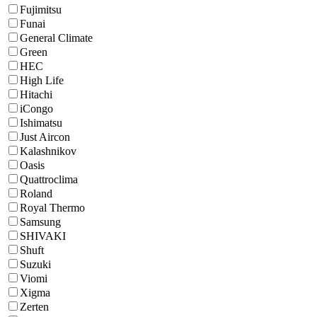
Fujimitsu
Funai
General Climate
Green
HEC
High Life
Hitachi
iCongo
Ishimatsu
Just Aircon
Kalashnikov
Oasis
Quattroclima
Roland
Royal Thermo
Samsung
SHIVAKI
Shuft
Suzuki
Viomi
Xigma
Zerten