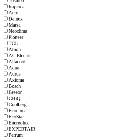
Toshiba
Бирюса
Aero
Dantex
Marsa
Neoclima
Pioneer
TCL
Abion
AC Electric
Alfacool
Aqua
Aurus
Axioma
Bosch
Breeon
CHiQ
Coolberg
Ecoclima
EcoStar
Energolux
EXPERTAIR
Ferrum