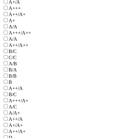
A+/A
A+++
А++/А+
A+
А/А
A+++/A++
А/A
A++/А++
B/C
C/C
A/B
B/A
B/B
B
A++/A
B/С
A+++/A+
A/C
A/A+
А++/А
A+/А+
А++/A+
D