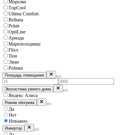
Морозко
ТopCool
Ultima Comfort
Belluna
Polair
OptiLine
Ариада
Марихолодмаш
Flixx
Tion
Эван
Polman
Площадь помещения
Экосистема умного дома
Яндекс Алиса
Режим обогрева
Да
Нет
Неважно
Инвертор
Да