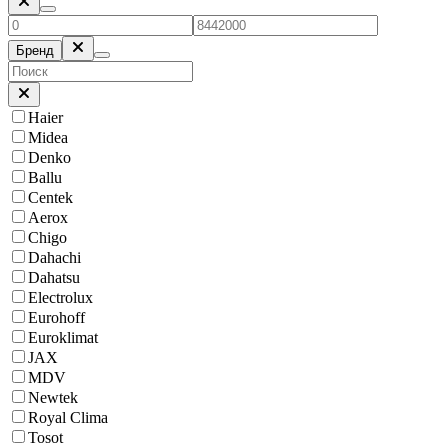
Бренд
Haier
Midea
Denko
Ballu
Centek
Aerox
Chigo
Dahachi
Dahatsu
Electrolux
Eurohoff
Euroklimat
JAX
MDV
Newtek
Royal Clima
Tosot