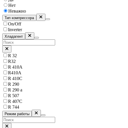
Нет
Неважно
Тип компрессора
On/Off
Inverter
Хладагент
R 32
R32
R 410A
R410A
R 410C
R 290
R 290 a
R 507
R 407C
R 744
Режим работы