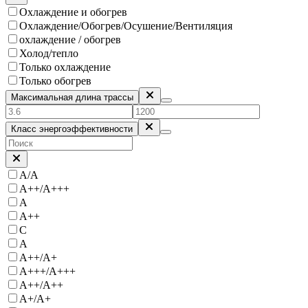
Охлаждение и обогрев
Охлаждение/Обогрев/Осушение/Вентиляция
охлаждение / обогрев
Холод/тепло
Только охлаждение
Только обогрев
Максимальная длина трассы
Класс энергоэффективности
A/A
A++/A+++
A
A++
С
А
A++/A+
A+++/A+++
A++/A++
A+/A+