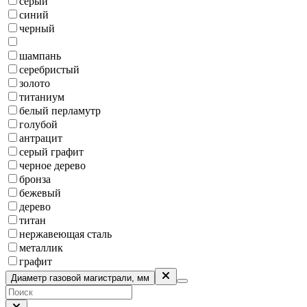
серый
синий
черный
шампань
серебристый
золото
титаниум
белый перламутр
голубой
антрацит
серый графит
черное дерево
бронза
бежевый
дерево
титан
нержавеющая сталь
металлик
графит
Диаметр газовой магистрали, мм