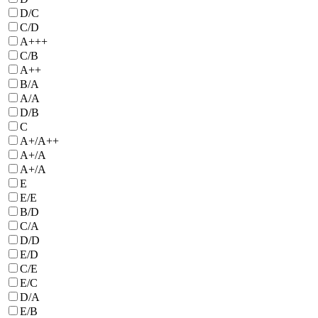
D/C
C/D
А+++
C/B
А++
B/А
A/А
D/B
C
A+/A++
А+/А
A+/А
E
E/E
B/D
C/A
D/D
E/D
C/E
E/C
D/A
E/B