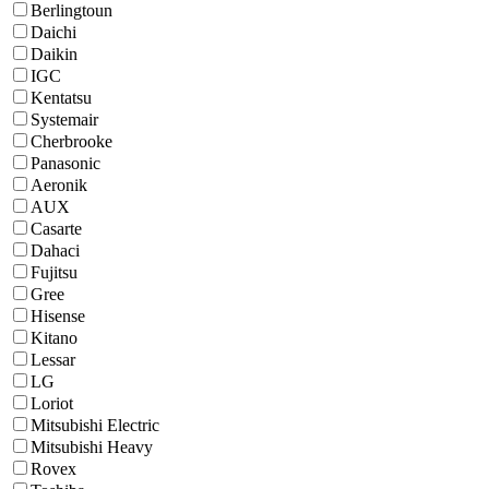
Berlingtoun
Daichi
Daikin
IGC
Kentatsu
Systemair
Cherbrooke
Panasonic
Aeronik
AUX
Casarte
Dahaci
Fujitsu
Gree
Hisense
Kitano
Lessar
LG
Loriot
Mitsubishi Electric
Mitsubishi Heavy
Rovex