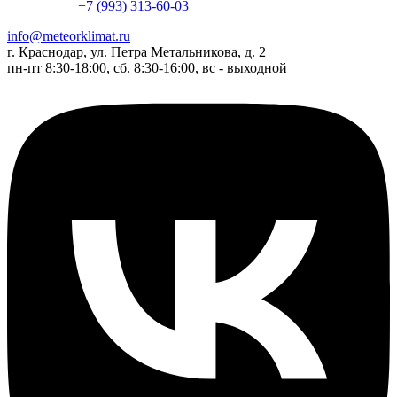
+7 (993) 313-60-03
info@meteorklimat.ru
г. Краснодар, ул. Петра Метальникова, д. 2
пн-пт 8:30-18:00, сб. 8:30-16:00, вс - выходной