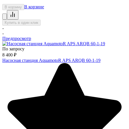
В корзине
В корзину
Купить в один клик
-
-
Предпросмотр
По запросу
8 400
₽
Насосная станция AquamotoR APS ARQB 60-1-19