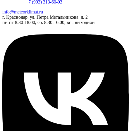
+7 (993) 313-60-03
info@meteorklimat.ru
г. Краснодар, ул. Петра Метальникова, д. 2
пн-пт 8:30-18:00, сб. 8:30-16:00, вс - выходной