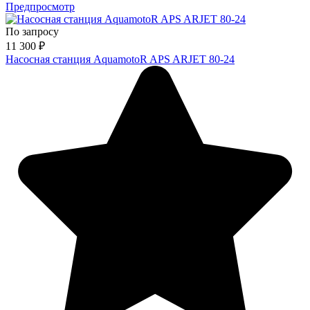
Предпросмотр
По запросу
11 300
₽
Насосная станция AquamotoR APS ARJET 80-24