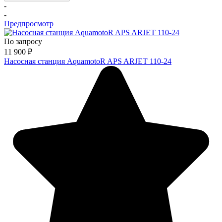
-
-
Предпросмотр
По запросу
11 900
₽
Насосная станция AquamotoR APS ARJET 110-24