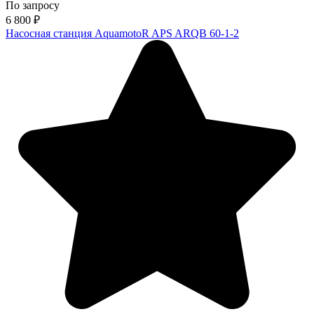
По запросу
6 800
₽
Насосная станция AquamotoR APS ARQB 60-1-2