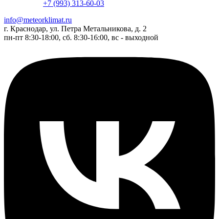
+7 (993) 313-60-03
info@meteorklimat.ru
г. Краснодар, ул. Петра Метальникова, д. 2
пн-пт 8:30-18:00, сб. 8:30-16:00, вс - выходной