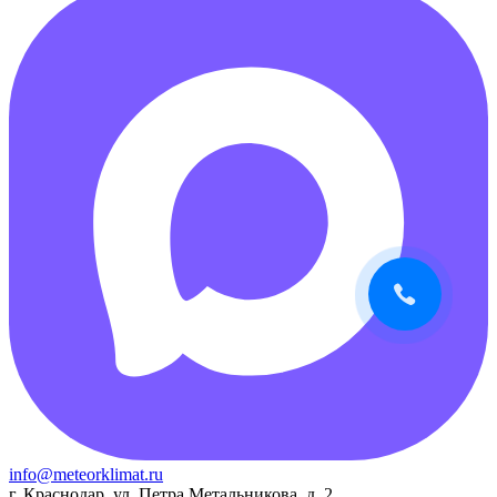
info@meteorklimat.ru
г. Краснодар, ул. Петра Метальникова, д. 2