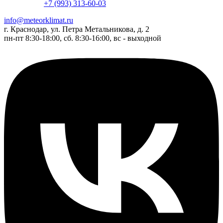
+7 (993) 313-60-03
info@meteorklimat.ru
г. Краснодар, ул. Петра Метальникова, д. 2
пн-пт 8:30-18:00, сб. 8:30-16:00, вс - выходной