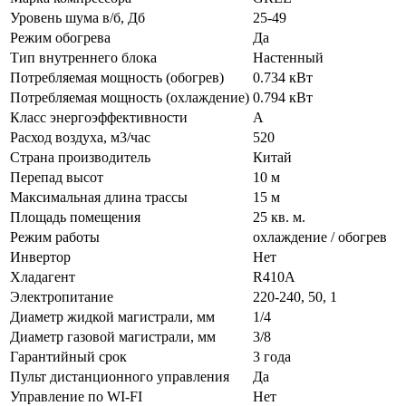
Уровень шума в/б, Дб
25-49
Режим обогрева
Да
Тип внутреннего блока
Настенный
Потребляемая мощность (обогрев)
0.734 кВт
Потребляемая мощность (охлаждение)
0.794 кВт
Класс энергоэффективности
A
Расход воздуха, м3/час
520
Страна производитель
Китай
Перепад высот
10 м
Максимальная длина трассы
15 м
Площадь помещения
25 кв. м.
Режим работы
охлаждение / обогрев
Инвертор
Нет
Хладагент
R410A
Электропитание
220-240, 50, 1
Диаметр жидкой магистрали, мм
1/4
Диаметр газовой магистрали, мм
3/8
Гарантийный срок
3 года
Пульт дистанционного управления
Да
Управление по WI-FI
Нет