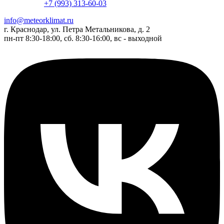
+7 (993) 313-60-03
info@meteorklimat.ru
г. Краснодар, ул. Петра Метальникова, д. 2
пн-пт 8:30-18:00, сб. 8:30-16:00, вс - выходной