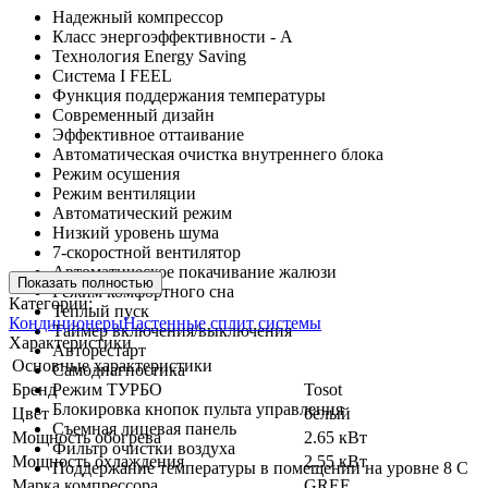
Надежный компрессор
Класс энергоэффективности - А
Технология Energy Saving
Система I FEEL
Функция поддержания температуры
Современный дизайн
Эффективное оттаивание
Автоматическая очистка внутреннего блока
Режим осушения
Режим вентиляции
Автоматический режим
Низкий уровень шума
7-скоростной вентилятор
Автоматическое покачивание жалюзи
Показать полностью
Режим комфортного сна
Категории:
Теплый пуск
Кондиционеры
Настенные сплит системы
Таймер включения/выключения
Характеристики
Авторестарт
Основные характеристики
Самодиагностика
Бренд
Режим ТУРБО
Tosot
Блокировка кнопок пульта управления
Цвет
белый
Съемная лицевая панель
Мощность обогрева
2.65 кВт
Фильтр очистки воздуха
Мощность охлаждения
2.55 кВт
Поддержание температуры в помещении на уровне 8 С
Марка компрессора
GREE