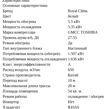
Характеристики
Основные характеристики
Бренд
Royal Clima
Цвет
белый
Мощность обогрева
5.5 кВт
Мощность охлаждения
5.35 кВт
Марка компрессора
GMCC TOSHIBA
Уровень шума в/б, Дб
27-55
Режим обогрева
Да
Тип внутреннего блока
Настенный
Потребляемая мощность (обогрев)
1.507 кВт
Потребляемая мощность (охлаждение)
1.636 кВт
Класс энергоэффективности
A
Расход воздуха, м3/час
650
Страна производитель
Китай
Перепад высот
10 м
Максимальная длина трассы
20 м
Площадь помещения
54 кв. м.
Режим работы
охлаждение / обогрев
Инвертор
Нет
Хладагент
R410A