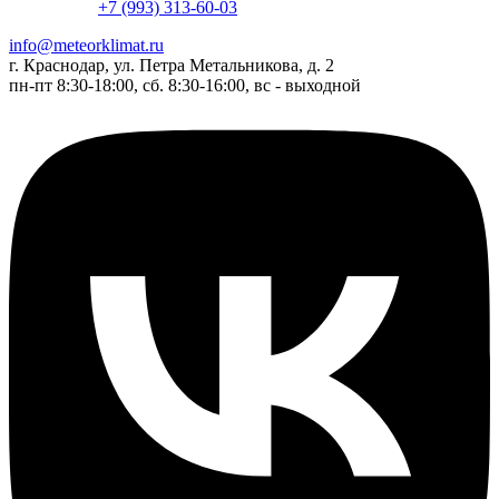
+7 (993) 313-60-03
info@meteorklimat.ru
г. Краснодар, ул. Петра Метальникова, д. 2
пн-пт 8:30-18:00, сб. 8:30-16:00, вс - выходной