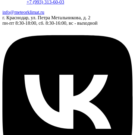
+7 (993) 313-60-03
info@meteorklimat.ru
г. Краснодар, ул. Петра Метальникова, д. 2
пн-пт 8:30-18:00, сб. 8:30-16:00, вс - выходной