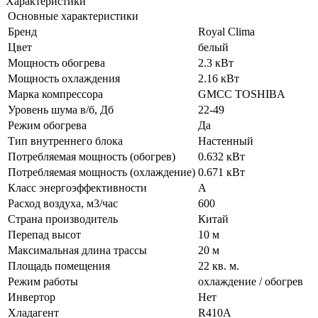
Характеристики
Основные характеристики
Бренд
Royal Clima
Цвет
белый
Мощность обогрева
2.3 кВт
Мощность охлаждения
2.16 кВт
Марка компрессора
GMCC TOSHIBA
Уровень шума в/б, Дб
22-49
Режим обогрева
Да
Тип внутреннего блока
Настенный
Потребляемая мощность (обогрев)
0.632 кВт
Потребляемая мощность (охлаждение)
0.671 кВт
Класс энергоэффективности
A
Расход воздуха, м3/час
600
Страна производитель
Китай
Перепад высот
10 м
Максимальная длина трассы
20 м
Площадь помещения
22 кв. м.
Режим работы
охлаждение / обогрев
Инвертор
Нет
Хладагент
R410A