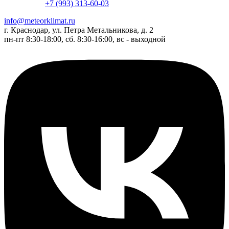
+7 (993) 313-60-03
info@meteorklimat.ru
г. Краснодар, ул. Петра Метальникова, д. 2
пн-пт 8:30-18:00, сб. 8:30-16:00, вс - выходной