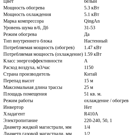
Цвет
белый
Мощность обогрева
5.3 кВт
Мощность охлаждения
5.1 кВт
Марка компрессора
QingAn
Уровень шума в/б, Дб
31-53
Режим обогрева
Да
Тип внутреннего блока
Настенный
Потребляемая мощность (обогрев)
1.47 кВт
Потребляемая мощность (охлаждение)
1.59 кВт
Класс энергоэффективности
A
Расход воздуха, м3/час
1150
Страна производитель
Китай
Перепад высот
15 м
Максимальная длина трассы
25 м
Площадь помещения
51 кв. м.
Режим работы
охлаждение / обогрев
Инвертор
Нет
Хладагент
R410A
Электропитание
220-240, 50, 1
Диаметр жидкой магистрали, мм
1/4
Диаметр газовой магистрали, мм
1/2