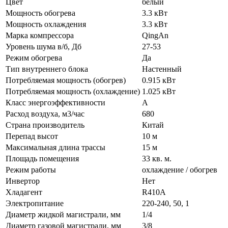
Цвет
белый
Мощность обогрева
3.3 кВт
Мощность охлаждения
3.3 кВт
Марка компрессора
QingAn
Уровень шума в/б, Дб
27-53
Режим обогрева
Да
Тип внутреннего блока
Настенный
Потребляемая мощность (обогрев)
0.915 кВт
Потребляемая мощность (охлаждение)
1.025 кВт
Класс энергоэффективности
A
Расход воздуха, м3/час
680
Страна производитель
Китай
Перепад высот
10 м
Максимальная длина трассы
15 м
Площадь помещения
33 кв. м.
Режим работы
охлаждение / обогрев
Инвертор
Нет
Хладагент
R410A
Электропитание
220-240, 50, 1
Диаметр жидкой магистрали, мм
1/4
Диаметр газовой магистрали, мм
3/8