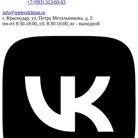
+7 (993) 313-60-03
info@meteorklimat.ru
г. Краснодар, ул. Петра Метальникова, д. 2
пн-пт 8:30-18:00, сб. 8:30-16:00, вс - выходной