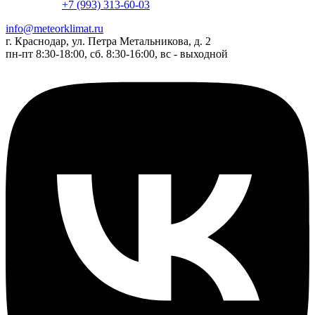
+7 (993) 313-60-03
info@meteorklimat.ru
г. Краснодар, ул. Петра Метальникова, д. 2
пн-пт 8:30-18:00, сб. 8:30-16:00, вс - выходной