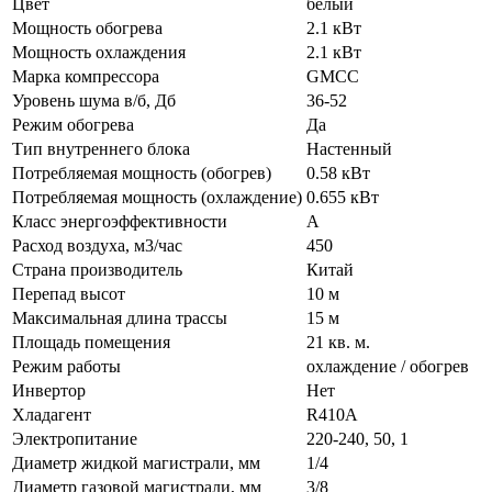
Цвет
белый
Мощность обогрева
2.1 кВт
Мощность охлаждения
2.1 кВт
Марка компрессора
GMCC
Уровень шума в/б, Дб
36-52
Режим обогрева
Да
Тип внутреннего блока
Настенный
Потребляемая мощность (обогрев)
0.58 кВт
Потребляемая мощность (охлаждение)
0.655 кВт
Класс энергоэффективности
A
Расход воздуха, м3/час
450
Страна производитель
Китай
Перепад высот
10 м
Максимальная длина трассы
15 м
Площадь помещения
21 кв. м.
Режим работы
охлаждение / обогрев
Инвертор
Нет
Хладагент
R410A
Электропитание
220-240, 50, 1
Диаметр жидкой магистрали, мм
1/4
Диаметр газовой магистрали, мм
3/8