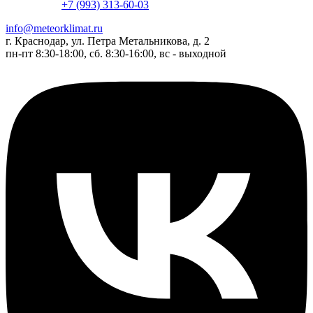
+7 (993) 313-60-03
info@meteorklimat.ru
г. Краснодар, ул. Петра Метальникова, д. 2
пн-пт 8:30-18:00, сб. 8:30-16:00, вс - выходной