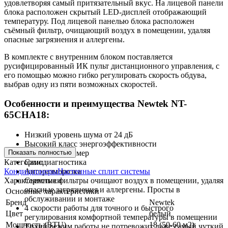
удовлетворяя самый притязательный вкус. На лицевой панели
блока расположен скрытый LED-дисплей отображающий
температуру. Под лицевой панелью блока расположен
съёмный фильтр, очищающий воздух в помещении, удаляя
опасные загрязнения и аллергены.
В комплекте с внутренним блоком поставляется
русифицированный ИК пульт дистанционного управления, с
его помощью можно гибко регулировать скорость обдува,
выбрав одну из пяти возможных скоростей.
Особенности и преимущества Newtek NT-
65CHA18:
Низкий уровень шума от 24 дБ
Высокий класс энергоэффективности
Показать полностью
24 часовой таймер
Категории:
Самодиагностика
Кондиционеры
Настенные сплит системы
Авторазморозка
Характеристики
Съемные фильтры очищают воздух в помещении, удаляя
опасные загрязнения и аллергены. Просты в
Основные характеристики
обслуживании и монтаже
Бренд
Newtek
4 скорости работы для точного и быстрого
Цвет
белый
регулирования комфортной температуры в помещении
Мощность (BTU)
18 (50-60 м2)
Тихий режим работы не потревожит даже самый чуткий