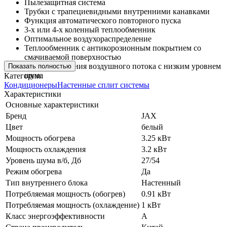
Пылезащитная система
Трубки с трапециевидными внутренними канавками
Функция автоматического повторного пуска
3-х или 4-х коленный теплообменник
Оптимальное воздухораспределение
Теплообменник с антикорозионным покрытием со
смачиваемой поверхностью
Система создания воздушного потока с низким уровнем
Показать полностью
шума
Категории:
Кондиционеры
Настенные сплит системы
Характеристики
Основные характеристики
Бренд
JAX
Цвет
белый
Мощность обогрева
3.25 кВт
Мощность охлаждения
3.2 кВт
Уровень шума в/б, Дб
27/54
Режим обогрева
Да
Тип внутреннего блока
Настенный
Потребляемая мощность (обогрев)
0.91 кВт
Потребляемая мощность (охлаждение)
1 кВт
Класс энергоэффективности
A