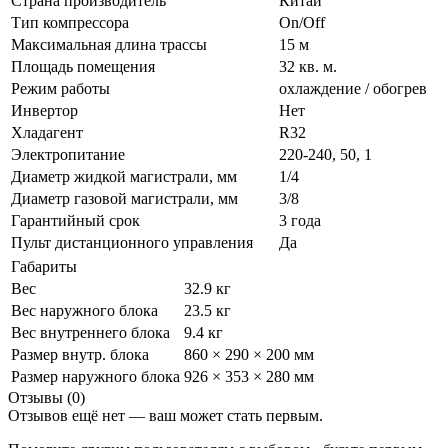
Страна производитель
Китай
Тип компрессора
On/Off
Максимальная длина трассы
15 м
Площадь помещения
32 кв. м.
Режим работы
охлаждение / обогрев
Инвертор
Нет
Хладагент
R32
Электропитание
220-240, 50, 1
Диаметр жидкой магистрали, мм
1/4
Диаметр газовой магистрали, мм
3/8
Гарантийный срок
3 года
Пульт дистанционного управления
Да
Габариты
Вес
32.9 кг
Вес наружного блока
23.5 кг
Вес внутреннего блока
9.4 кг
Размер внутр. блока
860 × 290 × 200 мм
Размер наружного блока
926 × 353 × 280 мм
Отзывы (0)
Отзывов ещё нет — ваш может стать первым.