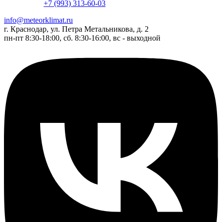
+7 (993) 313-60-03
info@meteorklimat.ru
г. Краснодар, ул. Петра Метальникова, д. 2
пн-пт 8:30-18:00, сб. 8:30-16:00, вс - выходной