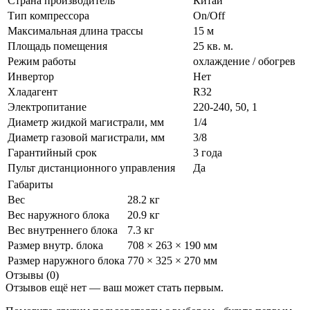
Страна производитель
Китай
Тип компрессора
On/Off
Максимальная длина трассы
15 м
Площадь помещения
25 кв. м.
Режим работы
охлаждение / обогрев
Инвертор
Нет
Хладагент
R32
Электропитание
220-240, 50, 1
Диаметр жидкой магистрали, мм
1/4
Диаметр газовой магистрали, мм
3/8
Гарантийный срок
3 года
Пульт дистанционного управления
Да
Габариты
Вес
28.2 кг
Вес наружного блока
20.9 кг
Вес внутреннего блока
7.3 кг
Размер внутр. блока
708 × 263 × 190 мм
Размер наружного блока
770 × 325 × 270 мм
Отзывы (0)
Отзывов ещё нет — ваш может стать первым.