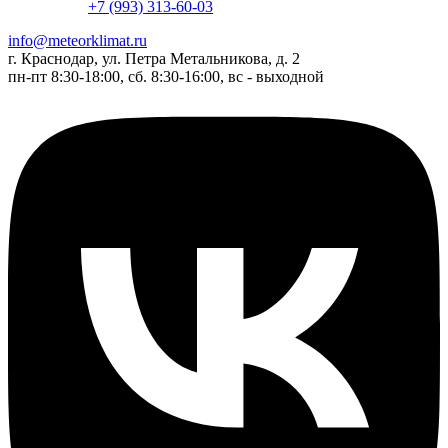
+7 (993) 313-60-03
info@meteorklimat.ru
г. Краснодар, ул. Петра Метальникова, д. 2
пн-пт 8:30-18:00, сб. 8:30-16:00, вс - выходной