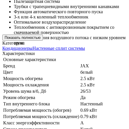
Пылезащитная система
Трубки с трапециевидными внутренними канавками
Функция автоматического повторного пуска
3-х или 4-х коленный теплообменник
Оптимальное воздухораспределение
Теплообменник с антикорозионным покрытием со
смачиваемой поверхностью
Система создания воздушного потока с низким уровнем
Показать полностью
шума
Категории:
Кондиционеры
Настенные сплит системы
Характеристики
Основные характеристики
Бренд
JAX
Цвет
белый
Мощность обогрева
2.5 кВт
Мощность охлаждения
2.5 кВт
Уровень шума в/б, Дб
26/53
Режим обогрева
Да
Тип внутреннего блока
Настенный
Потребляемая мощность (обогрев)
0.69 кВт
Потребляемая мощность (охлаждение)
0.79 кВт
Класс энергоэффективности
A