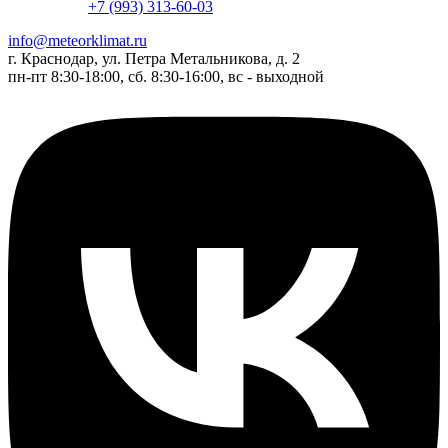
+7 (993) 313-60-03
info@meteorklimat.ru
г. Краснодар, ул. Петра Метальникова, д. 2
пн-пт 8:30-18:00, сб. 8:30-16:00, вс - выходной