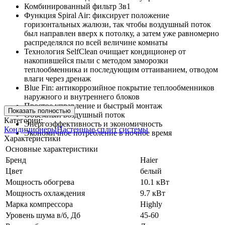
Комбинированный фильтр 3в1
Функция Spiral Air: фиксирует положение
горизонтальных жалюзи, так чтобы воздушный поток
был направлен вверх к потолку, а затем уже равномерно
распределялся по всей величине комнаты
Технология SelfClean очищает кондиционер от
накопившейся пыли с методом заморозки
теплообменника и последующим оттаиванием, отводом
влаги через дренаж
Blue Fin: антикоррозийное покрытие теплообменников
наружного и внутреннего блоков
Простое управление и быстрый монтаж
Показать полностью
Объемный воздушный поток
Категории:
Энергоэффективность и экономичность
Кондиционеры
Настенные сплит системы
Экономичное потребление в ночное время
Характеристики
Основные характеристики
Бренд
Haier
Цвет
белый
Мощность обогрева
10.1 кВт
Мощность охлаждения
9.7 кВт
Марка компрессора
Highly
Уровень шума в/б, Дб
45-60