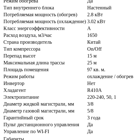
Режим обогрева
Да
Тип внутреннего блока
Настенный
Потребляемая мощность (обогрев)
2.8 кВт
Потребляемая мощность (охлаждение)
3.02 кВт
Класс энергоэффективности
A
Расход воздуха, м3/час
1650
Страна производитель
Китай
Тип компрессора
On/Off
Перепад высот
15 м
Максимальная длина трассы
25 м
Площадь помещения
97 кв. м.
Режим работы
охлаждение / обогрев
Инвертор
Нет
Хладагент
R410A
Электропитание
220-240, 50, 1
Диаметр жидкой магистрали, мм
3/8
Диаметр газовой магистрали, мм
5/8
Гарантийный срок
3 года
Пульт дистанционного управления
Да
Управление по WI-FI
Да
Габариты