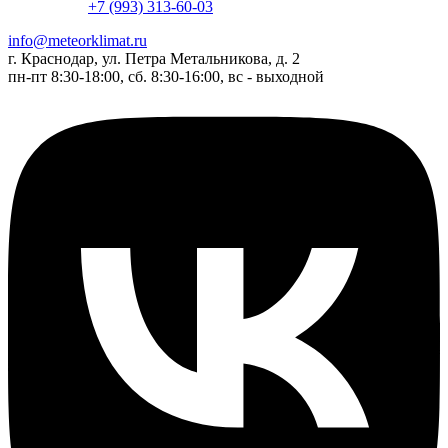
+7 (993) 313-60-03
info@meteorklimat.ru
г. Краснодар, ул. Петра Метальникова, д. 2
пн-пт 8:30-18:00, сб. 8:30-16:00, вс - выходной