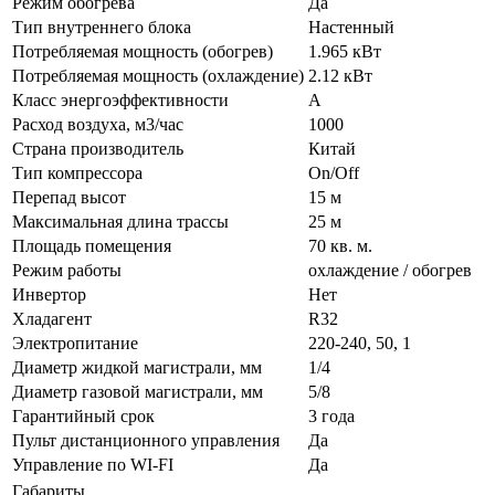
Режим обогрева
Да
Тип внутреннего блока
Настенный
Потребляемая мощность (обогрев)
1.965 кВт
Потребляемая мощность (охлаждение)
2.12 кВт
Класс энергоэффективности
A
Расход воздуха, м3/час
1000
Страна производитель
Китай
Тип компрессора
On/Off
Перепад высот
15 м
Максимальная длина трассы
25 м
Площадь помещения
70 кв. м.
Режим работы
охлаждение / обогрев
Инвертор
Нет
Хладагент
R32
Электропитание
220-240, 50, 1
Диаметр жидкой магистрали, мм
1/4
Диаметр газовой магистрали, мм
5/8
Гарантийный срок
3 года
Пульт дистанционного управления
Да
Управление по WI-FI
Да
Габариты