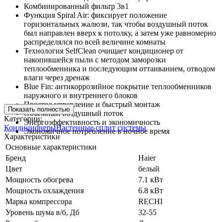
Комбинированный фильтр 3в1
Функция Spiral Air: фиксирует положение
горизонтальных жалюзи, так чтобы воздушный поток
был направлен вверх к потолку, а затем уже равномерно
распределялся по всей величине комнаты
Технология SelfClean очищает кондиционер от
накопившейся пыли с методом заморозки
теплообменника и последующим оттаиванием, отводом
влаги через дренаж
Blue Fin: антикоррозийное покрытие теплообменников
наружного и внутреннего блоков
Простое управление и быстрый монтаж
Показать полностью
Объемный воздушный поток
Категории:
Энергоэффективность и экономичность
Кондиционеры
Настенные сплит системы
Экономичное потребление в ночное время
Характеристики
Основные характеристики
Бренд
Haier
Цвет
белый
Мощность обогрева
7.1 кВт
Мощность охлаждения
6.8 кВт
Марка компрессора
RECHI
Уровень шума в/б, Дб
32-55