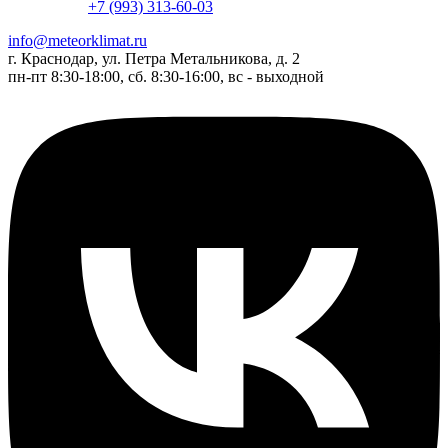
+7 (993) 313-60-03
info@meteorklimat.ru
г. Краснодар, ул. Петра Метальникова, д. 2
пн-пт 8:30-18:00, сб. 8:30-16:00, вс - выходной