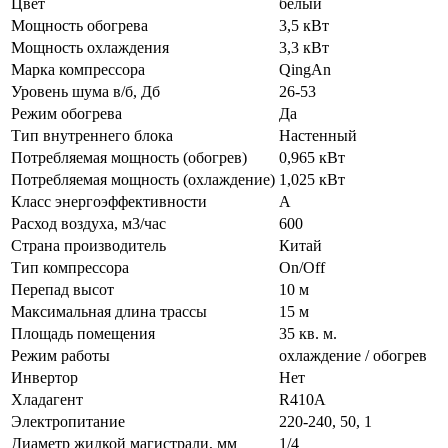
Цвет
белый
Мощность обогрева
3,5 кВт
Мощность охлаждения
3,3 кВт
Марка компрессора
QingAn
Уровень шума в/б, Дб
26-53
Режим обогрева
Да
Тип внутреннего блока
Настенный
Потребляемая мощность (обогрев)
0,965 кВт
Потребляемая мощность (охлаждение)
1,025 кВт
Класс энергоэффективности
A
Расход воздуха, м3/час
600
Страна производитель
Китай
Тип компрессора
On/Off
Перепад высот
10 м
Максимальная длина трассы
15 м
Площадь помещения
35 кв. м.
Режим работы
охлаждение / обогрев
Инвертор
Нет
Хладагент
R410A
Электропитание
220-240, 50, 1
Диаметр жидкой магистрали, мм
1/4