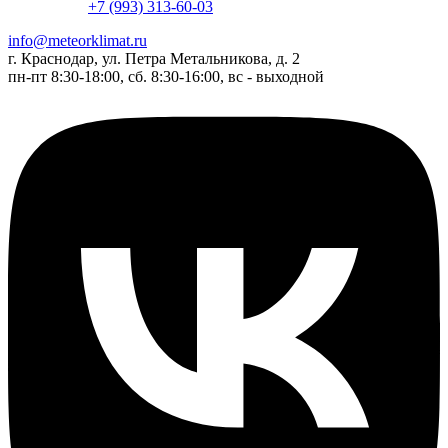
+7 (993) 313-60-03
info@meteorklimat.ru
г. Краснодар, ул. Петра Метальникова, д. 2
пн-пт 8:30-18:00, сб. 8:30-16:00, вс - выходной