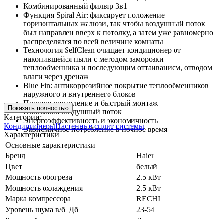
Комбинированный фильтр 3в1
Функция Spiral Air: фиксирует положение
горизонтальных жалюзи, так чтобы воздушный поток
был направлен вверх к потолку, а затем уже равномерно
распределялся по всей величине комнаты
Технология SelfClean очищает кондиционер от
накопившейся пыли с методом заморозки
теплообменника и последующим оттаиванием, отводом
влаги через дренаж
Blue Fin: антикоррозийное покрытие теплообменников
наружного и внутреннего блоков
Простое управление и быстрый монтаж
Показать полностью
Объемный воздушный поток
Категории:
Энергоэффективность и экономичность
Кондиционеры
Настенные сплит системы
Экономичное потребление в ночное время
Характеристики
Основные характеристики
Бренд
Haier
Цвет
белый
Мощность обогрева
2.5 кВт
Мощность охлаждения
2.5 кВт
Марка компрессора
RECHI
Уровень шума в/б, Дб
23-54