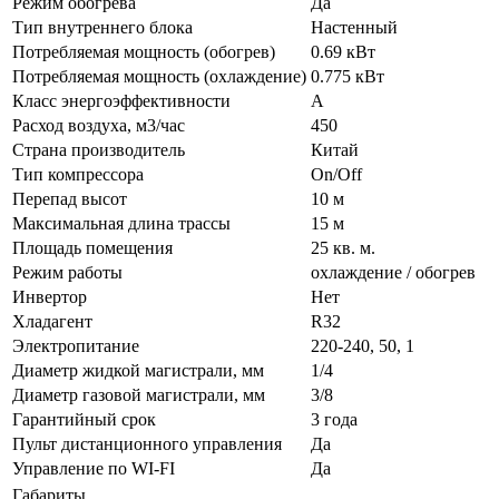
Режим обогрева
Да
Тип внутреннего блока
Настенный
Потребляемая мощность (обогрев)
0.69 кВт
Потребляемая мощность (охлаждение)
0.775 кВт
Класс энергоэффективности
A
Расход воздуха, м3/час
450
Страна производитель
Китай
Тип компрессора
On/Off
Перепад высот
10 м
Максимальная длина трассы
15 м
Площадь помещения
25 кв. м.
Режим работы
охлаждение / обогрев
Инвертор
Нет
Хладагент
R32
Электропитание
220-240, 50, 1
Диаметр жидкой магистрали, мм
1/4
Диаметр газовой магистрали, мм
3/8
Гарантийный срок
3 года
Пульт дистанционного управления
Да
Управление по WI-FI
Да
Габариты