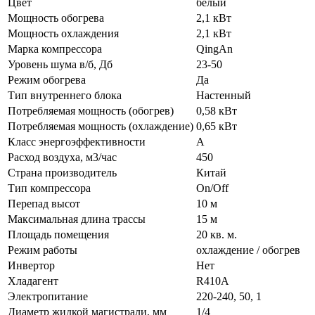
Цвет
белый
Мощность обогрева
2,1 кВт
Мощность охлаждения
2,1 кВт
Марка компрессора
QingAn
Уровень шума в/б, Дб
23-50
Режим обогрева
Да
Тип внутреннего блока
Настенный
Потребляемая мощность (обогрев)
0,58 кВт
Потребляемая мощность (охлаждение)
0,65 кВт
Класс энергоэффективности
A
Расход воздуха, м3/час
450
Страна производитель
Китай
Тип компрессора
On/Off
Перепад высот
10 м
Максимальная длина трассы
15 м
Площадь помещения
20 кв. м.
Режим работы
охлаждение / обогрев
Инвертор
Нет
Хладагент
R410A
Электропитание
220-240, 50, 1
Диаметр жидкой магистрали, мм
1/4