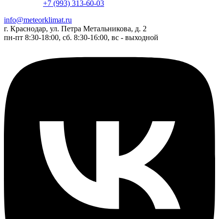
+7 (993) 313-60-03
info@meteorklimat.ru
г. Краснодар, ул. Петра Метальникова, д. 2
пн-пт 8:30-18:00, сб. 8:30-16:00, вс - выходной