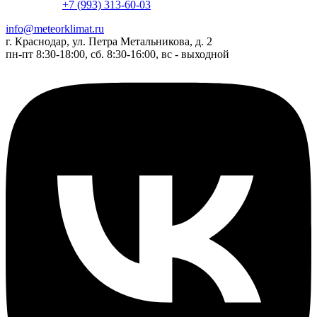
+7 (993) 313-60-03
info@meteorklimat.ru
г. Краснодар, ул. Петра Метальникова, д. 2
пн-пт 8:30-18:00, сб. 8:30-16:00, вс - выходной