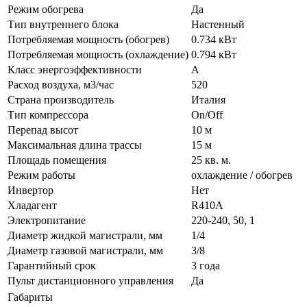
Режим обогрева
Да
Тип внутреннего блока
Настенный
Потребляемая мощность (обогрев)
0.734 кВт
Потребляемая мощность (охлаждение)
0.794 кВт
Класс энергоэффективности
A
Расход воздуха, м3/час
520
Страна производитель
Италия
Тип компрессора
On/Off
Перепад высот
10 м
Максимальная длина трассы
15 м
Площадь помещения
25 кв. м.
Режим работы
охлаждение / обогрев
Инвертор
Нет
Хладагент
R410A
Электропитание
220-240, 50, 1
Диаметр жидкой магистрали, мм
1/4
Диаметр газовой магистрали, мм
3/8
Гарантийный срок
3 года
Пульт дистанционного управления
Да
Габариты