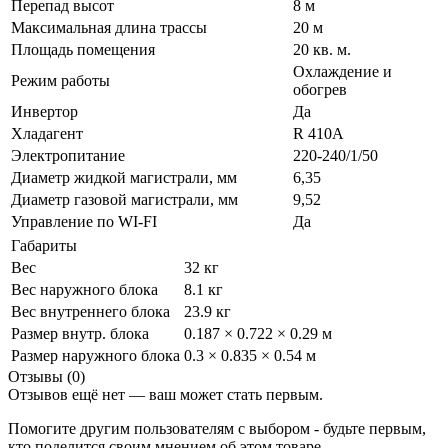
Перепад высот
8 м
Максимальная длина трассы
20 м
Площадь помещения
20 кв. м.
Охлаждение и
Режим работы
обогрев
Инвертор
Да
Хладагент
R 410A
Электропитание
220-240/1/50
Диаметр жидкой магистрали, мм
6,35
Диаметр газовой магистрали, мм
9,52
Управление по WI-FI
Да
Габариты
Вес
32 кг
Вес наружного блока
8.1 кг
Вес внутреннего блока
23.9 кг
Размер внутр. блока
0.187 × 0.722 × 0.29 м
Размер наружного блока
0.3 × 0.835 × 0.54 м
Отзывы (0)
Отзывов ещё нет — ваш может стать первым.
Помогите другим пользователям с выбором - будьте первым,
кто поделится своим мнением об этом товаре.