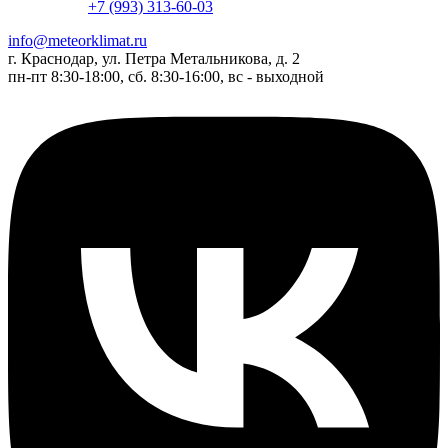
+7 (993) 313-60-03
info@meteorklimat.ru
г. Краснодар, ул. Петра Метальникова, д. 2
пн-пт 8:30-18:00, сб. 8:30-16:00, вс - выходной