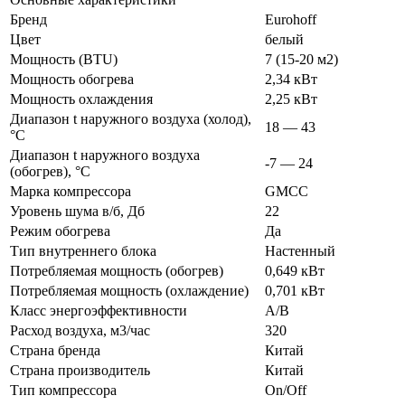
Бренд
Eurohoff
Цвет
белый
Мощность (BTU)
7 (15-20 м2)
Мощность обогрева
2,34 кВт
Мощность охлаждения
2,25 кВт
Диапазон t наружного воздуха (холод),
18 — 43
°C
Диапазон t наружного воздуха
-7 — 24
(обогрев), °C
Марка компрессора
GMCC
Уровень шума в/б, Дб
22
Режим обогрева
Да
Тип внутреннего блока
Настенный
Потребляемая мощность (обогрев)
0,649 кВт
Потребляемая мощность (охлаждение)
0,701 кВт
Класс энергоэффективности
A/B
Расход воздуха, м3/час
320
Страна бренда
Китай
Страна производитель
Китай
Тип компрессора
On/Off