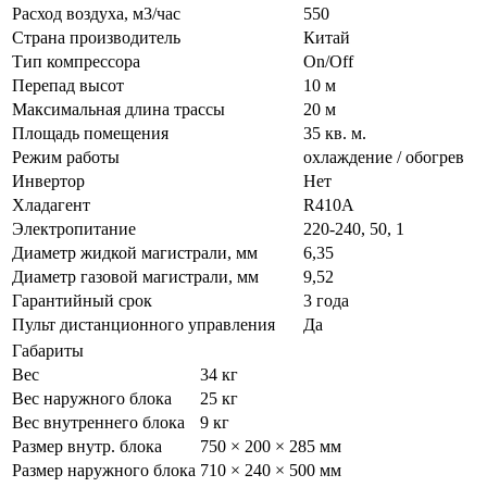
Расход воздуха, м3/час
550
Страна производитель
Китай
Тип компрессора
On/Off
Перепад высот
10 м
Максимальная длина трассы
20 м
Площадь помещения
35 кв. м.
Режим работы
охлаждение / обогрев
Инвертор
Нет
Хладагент
R410A
Электропитание
220-240, 50, 1
Диаметр жидкой магистрали, мм
6,35
Диаметр газовой магистрали, мм
9,52
Гарантийный срок
3 года
Пульт дистанционного управления
Да
Габариты
Вес
34 кг
Вес наружного блока
25 кг
Вес внутреннего блока
9 кг
Размер внутр. блока
750 × 200 × 285 мм
Размер наружного блока
710 × 240 × 500 мм