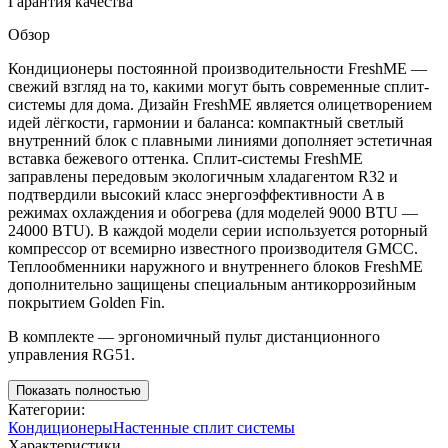
Гарантия качества
Обзор
Кондиционеры постоянной производительности FreshME —
свежий взгляд на то, какими могут быть современные сплит-
системы для дома. Дизайн FreshME является олицетворением
идей лёгкости, гармонии и баланса: компактный светлый
внутренний блок с плавными линиями дополняет эстетичная
вставка бежевого оттенка. Сплит-системы FreshME
заправлены передовым экологичным хладагентом R32 и
подтвердили высокий класс энергоэффективности A в
режимах охлаждения и обогрева (для моделей 9000 BTU —
24000 BTU). В каждой модели серии используется роторный
компрессор от всемирно известного производителя GMCC.
Теплообменники наружного и внутреннего блоков FreshME
дополнительно защищены специальным антикоррозийным
покрытием Golden Fin.
В комплекте — эргономичный пульт дистанционного
управления RG51.
Показать полностью
Категории:
Кондиционеры
Настенные сплит системы
Характеристики