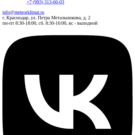
+7 (993) 313-60-03
info@meteorklimat.ru
г. Краснодар, ул. Петра Метальникова, д. 2
пн-пт 8:30-18:00, сб. 8:30-16:00, вс - выходной