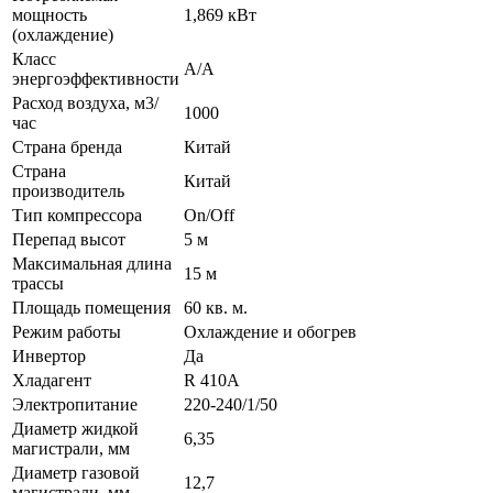
мощность
1,869 кВт
(охлаждение)
Класс
A/A
энергоэффективности
Расход воздуха, м3/
1000
час
Страна бренда
Китай
Страна
Китай
производитель
Тип компрессора
On/Off
Перепад высот
5 м
Максимальная длина
15 м
трассы
Площадь помещения
60 кв. м.
Режим работы
Охлаждение и обогрев
Инвертор
Да
Хладагент
R 410A
Электропитание
220-240/1/50
Диаметр жидкой
6,35
магистрали, мм
Диаметр газовой
12,7
магистрали, мм