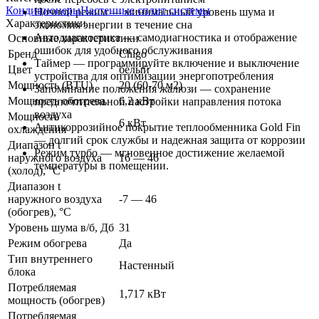
Кондиционеры
Настенные сплит системы
Ночной режим — минимальный уровень шума и
Характеристики
экономия энергии в течение сна
Автодиагностика — самодиагностика и отображение
Основные характеристики
ошибок для удобного обслуживания
Бренд
Chigo
Таймер — программируйте включение и выключение
Цвет
белый
устройства для оптимизации энергопотребления
Мощность (BTU)
20 (60-70 м2)
Запоминание положения жалюзи — сохранение
Мощность обогрева
6,2 кВт
предпочтительной настройки направления потока
воздуха
Мощность
6 кВт
Антикоррозийное покрытие теплообменника Gold Fin
охлаждения
— долгий срок службы и надежная защита от коррозии
Диапазон t
Режим турбо — мгновенное достижение желаемой
наружного воздуха
16 — 46
температуры в помещении.
(холод), °C
Диапазон t
наружного воздуха
-7 — 46
(обогрев), °C
Уровень шума в/б, Дб
31
Режим обогрева
Да
Тип внутреннего
Настенный
блока
Потребляемая
1,717 кВт
мощность (обогрев)
Потребляемая