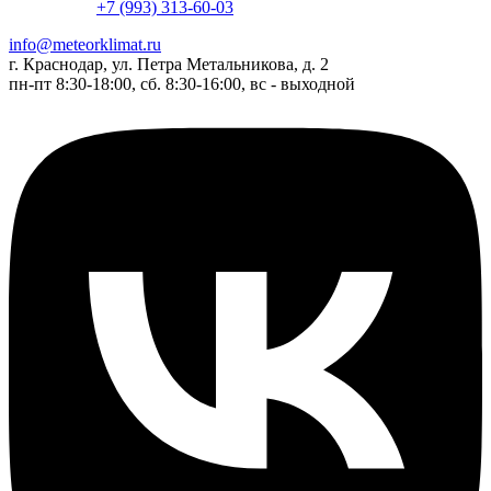
+7 (993) 313-60-03
info@meteorklimat.ru
г. Краснодар, ул. Петра Метальникова, д. 2
пн-пт 8:30-18:00, сб. 8:30-16:00, вс - выходной