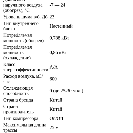
наружного воздуха
-7 — 24
(обогрев), °C
Уровень шума в/б, Дб
23
Тип внутреннего
Настенный
блока
Потребляемая
0,788 кВт
мощность (обогрев)
Потребляемая
мощность
0,86 кВт
(охлаждение)
Класс
A/A
энергоэффективности
Расход воздуха, м3/
600
час
Охлаждающая
9 (до 25-30 м.кв)
способность
Страна бренда
Китай
Страна
Китай
производитель
Тип компрессора
On/Off
Максимальная длина
25 м
трассы