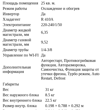
Площадь помещения
25 кв. м.
Режим работы
Охлаждение и обогрев
Инвертор
Да
Хладагент
R 410A
Электропитание
220-240/1/50
Диаметр жидкой
6,35
магистрали, мм
Диаметр газовой
9,52
магистрали, мм
Диаметр трубы
1/4-3/8
Управление по WI-FI
Да
Авторестарт, Противогрибковая
функция, Авторазморозка,
Дополнительная
Самоочистка, Функция защиты от
информация
утечки фреона, Турбо режим, Auto
Restart, Defrost
Габариты
Вес
31 кг
Вес наружного блока
8.5 кг
Вес внутреннего блока
22.5 кг
Размер внутр. блока
0.198 × 0.788 × 0.292 м