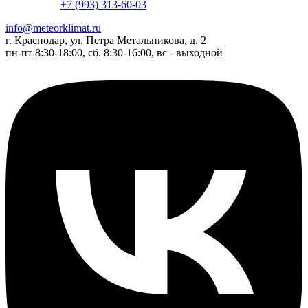
+7 (993) 313-60-03
info@meteorklimat.ru
г. Краснодар, ул. Петра Метальникова, д. 2
пн-пт 8:30-18:00, сб. 8:30-16:00, вс - выходной