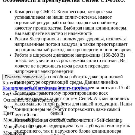
Компрессор GMCC. Компрессоры, которые мы
устанавливаем на наши сплит-системы, имеют
огромный ресурс работы благодаря высочайшему
качеству производства. Выбирая наши кондиционеры,
Вы выбираете качество и надежность
Режим Sleep приносит пользу для здоровья, исключая
направленные потоки воздуха, а также предотвращает
нерациональный расход электроэнергии в ночное время
Работа в широком диапазоне напряжения (160-260 В)
позволяет увеличить срок службы сплит-системы. Вы
можете не переживать из-за резких перепадов
напряжения электроэнергии
Сплит-системы способны работать даже при низкой
Показать полностью
температуре окружающей среды. Данная линейка
Категории:
моделей способна работать на обогрев вплоть до -15 oC
Кондиционеры
Настенные сплит системы
Благодаря грамотному проектированию всех
Характеристики
комплектующих сплит-систем Centek-Air, мы добились
Основные характеристики
максимально тихой работы для нашей продукции. Наши
Бренд
Centek
кондиционеры не смогут потревожить даже самый
Цвет
белый
чуткий сон
Мощность (BTU)
9 (25-30 м2)
Инновационная система самоочистки «Self-cleaning
Plus» обеспечивает комплексную глубокую очистку как
Мощность обогрева
2,92 кВт
внутреннего, так и наружного блока кондиционера
Мощность