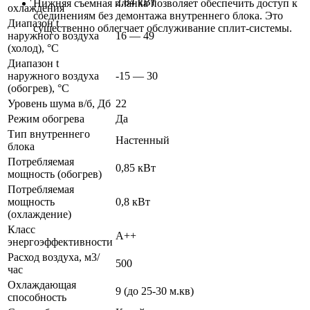
2,84 кВт
Нижняя съемная планка позволяет обеспечить доступ к
охлаждения
соединениям без демонтажа внутреннего блока. Это
Диапазон t
существенно облегчает обслуживание сплит-системы.
наружного воздуха
16 — 49
(холод), °C
Диапазон t
наружного воздуха
-15 — 30
(обогрев), °C
Уровень шума в/б, Дб
22
Режим обогрева
Да
Тип внутреннего
Настенный
блока
Потребляемая
0,85 кВт
мощность (обогрев)
Потребляемая
мощность
0,8 кВт
(охлаждение)
Класс
A++
энергоэффективности
Расход воздуха, м3/
500
час
Охлаждающая
9 (до 25-30 м.кв)
способность