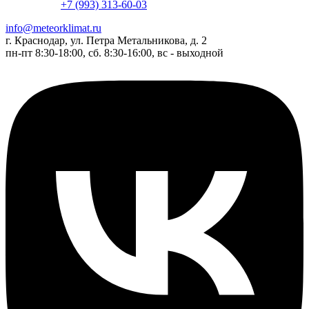
+7 (993) 313-60-03
info@meteorklimat.ru
г. Краснодар, ул. Петра Метальникова, д. 2
пн-пт 8:30-18:00, сб. 8:30-16:00, вс - выходной