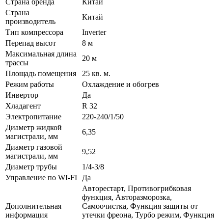
Страна бренда
Китай
Страна
Китай
производитель
Тип компрессора
Inverter
Перепад высот
8 м
Максимальная длина
20 м
трассы
Площадь помещения
25 кв. м.
Режим работы
Охлаждение и обогрев
Инвертор
Да
Хладагент
R 32
Электропитание
220-240/1/50
Диаметр жидкой
6,35
магистрали, мм
Диаметр газовой
9,52
магистрали, мм
Диаметр трубы
1/4-3/8
Управление по WI-FI
Да
Авторестарт, Противогрибковая
функция, Авторазморозка,
Дополнительная
Самоочистка, Функция защиты от
информация
утечки фреона, Турбо режим, Функция