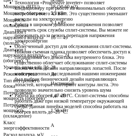
Технология «Progressive inverter» позволяет
Мощность (BTU)
18 (50-60 м2)
кондиционеру при работе на минимальных оборотах
Мощность обогрева
5,3 кВт
потреблять всего 45 Ватт. Это существенно уменьшит
расходы на электроэнергию
Мощность
5,1 кВт
Работа в широком диапазоне напряжения позволяет
охлаждения
увеличить срок службы сплит-системы. Вы можете не
Диапазон t
переживать из-за резких перепадов напряжения
наружного воздуха
16 — 49
электроэнергии
(холод), °C
Облегченный доступ для обслуживания сплит-системы.
Диапазон t
Нижняя съемная планка позволяет обеспечить доступ к
наружного воздуха
-20 — 24
соединениям без демонтажа внутреннего блока. Это
(обогрев), °C
существенно облегчает обслуживание сплит-системы
Уровень шума в/б, Дб
28
Бионический дизайн направляющих лопастей. После
многочисленных исследований нашими инженерами
Режим обогрева
Да
был выбран бионический дизайн направляющих
Тип внутреннего
Настенный
лопастей, которые повторяют контуры листа. Это
блока
позволило значительно снизить уровень шума
Потребляемая
1,47 кВт
Работа на обогрев до -20 °C. Сплит-системы способны
мощность (обогрев)
работать даже при низкой температуре окружающей
Потребляемая
среды. Данная линейка моделей способна работать на
мощность
1,59 кВт
обогрев вплоть до -20 °C.
(охлаждение)
Класс
A
энергоэффективности
Расход воздуха, м3/