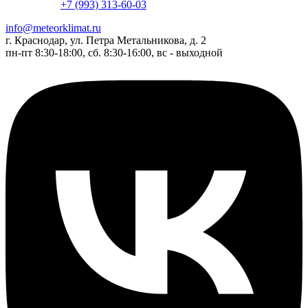
+7 (993) 313-60-03
info@meteorklimat.ru
г. Краснодар, ул. Петра Метальникова, д. 2
пн-пт 8:30-18:00, сб. 8:30-16:00, вс - выходной