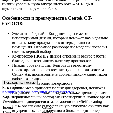
низкий уровень шума внутреннего бока – от 18 дБ и
шумоизоляция наружного блока.
Особенности и преимущества Centek CT-
65FDC18:
Элегантный дизайн. Кондиционеры имеют
неповторимый дизайн, который поможет вам идеально
вписать нашу продукцию в интерьер вашего
помещения. Огромное разнообразие моделей позволит
сделать верный выбор
Компрессор HIGHLY имеют огромный ресурс работы
благодаря высочайшему качеству производства
Низкий уровень шума. Благодаря грамотному
проектированию всех комплектующих сплит-систем
Centek-Air, производитель добился максимально тихой
работы кондиционеров
Показать полностью
Премиальная матовая поверхность
Категории:
Режим Sleep приносит пользу для здоровья, исключая
Кондиционеры
Настенные сплит системы
направленные потоки воздуха, а также предотвращает
Характеристики
нерациональный расход электроэнергии в ночное время
Инновационная система самоочистки «Self-cleaning
Основные характеристики
Plus» обеспечивает комплексную глубокую очистку как
Бренд
Centek
внутреннего, так и наружного блока кондиционера
Цвет
белый