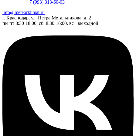
+7 (993) 313-60-03
info@meteorklimat.ru
г. Краснодар, ул. Петра Метальникова, д. 2
пн-пт 8:30-18:00, сб. 8:30-16:00, вс - выходной