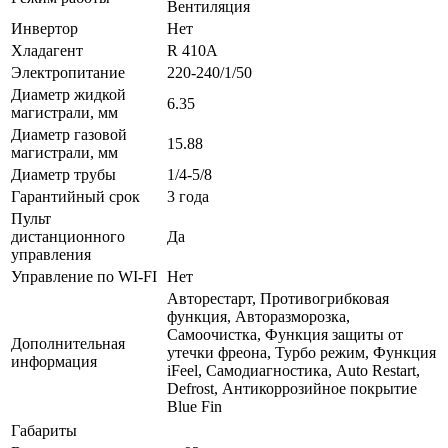
Вентиляция
Инвертор
Нет
Хладагент
R 410A
Электропитание
220-240/1/50
Диаметр жидкой
6.35
магистрали, мм
Диаметр газовой
15.88
магистрали, мм
Диаметр трубы
1/4-5/8
Гарантийный срок
3 года
Пульт
дистанционного
Да
управления
Управление по WI-FI
Нет
Авторестарт, Противогрибковая
функция, Авторазморозка,
Самоочистка, Функция защиты от
Дополнительная
утечки фреона, Турбо режим, Функция
информация
iFeel, Самодиагностика, Auto Restart,
Defrost, Антикоррозийное покрытие
Blue Fin
Габариты