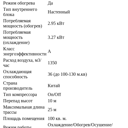
Режим обогрева
Да
Тип внутреннего
Настенный
блока
Потребляемая
2.95 кВт
мощность (обогрев)
Потребляемая
мощность
3.27 кВт
(охлаждение)
Класс
A
энергоэффективности
Расход воздуха, м3/
1350
час
Охлаждающая
36 (до 100-130 м.кв)
способность
Страна
Китай
производитель
Тип компрессора
On/Off
Перепад высот
10 м
Максимальная длина
25 м
трассы
Площадь помещения
100 кв. м.
Охлаждение/Обогрев/Осушение/
Режим работы