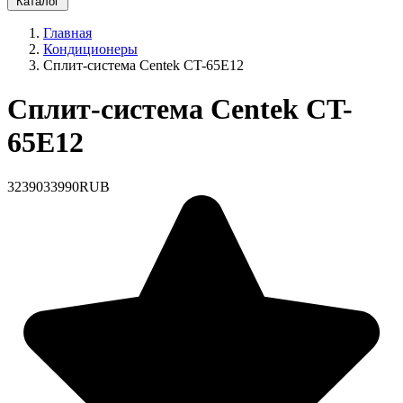
Каталог
Главная
Кондиционеры
Сплит-система Centek CT-65E12
Сплит-система Centek CT-
65E12
32390
33990
RUB