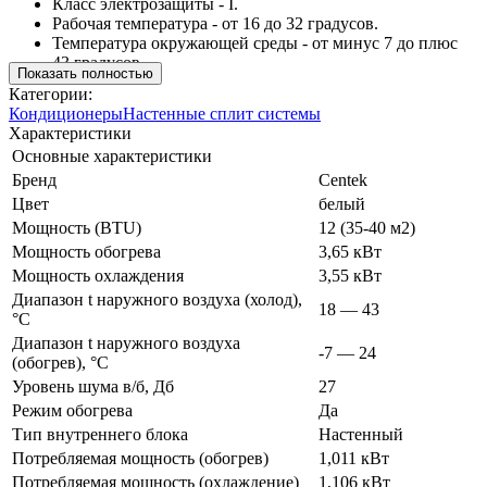
Класс электрозащиты - I.
Рабочая температура - от 16 до 32 градусов.
Температура окружающей среды - от минус 7 до плюс
43 градусов.
Показать полностью
Категории:
Кондиционеры
Настенные сплит системы
Характеристики
Основные характеристики
Бренд
Centek
Цвет
белый
Мощность (BTU)
12 (35-40 м2)
Мощность обогрева
3,65 кВт
Мощность охлаждения
3,55 кВт
Диапазон t наружного воздуха (холод),
18 — 43
°C
Диапазон t наружного воздуха
-7 — 24
(обогрев), °C
Уровень шума в/б, Дб
27
Режим обогрева
Да
Тип внутреннего блока
Настенный
Потребляемая мощность (обогрев)
1,011 кВт
Потребляемая мощность (охлаждение)
1,106 кВт