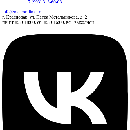
+7 (993) 313-60-03
info@meteorklimat.ru
г. Краснодар, ул. Петра Метальникова, д. 2
пн-пт 8:30-18:00, сб. 8:30-16:00, вс - выходной