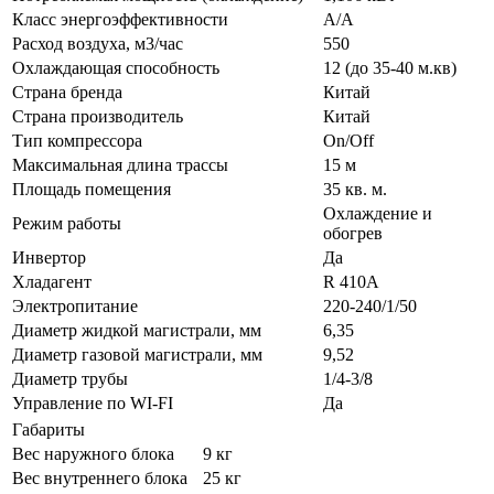
Класс энергоэффективности
A/A
Расход воздуха, м3/час
550
Охлаждающая способность
12 (до 35-40 м.кв)
Страна бренда
Китай
Страна производитель
Китай
Тип компрессора
On/Off
Максимальная длина трассы
15 м
Площадь помещения
35 кв. м.
Охлаждение и
Режим работы
обогрев
Инвертор
Да
Хладагент
R 410A
Электропитание
220-240/1/50
Диаметр жидкой магистрали, мм
6,35
Диаметр газовой магистрали, мм
9,52
Диаметр трубы
1/4-3/8
Управление по WI-FI
Да
Габариты
Вес наружного блока
9 кг
Вес внутреннего блока
25 кг