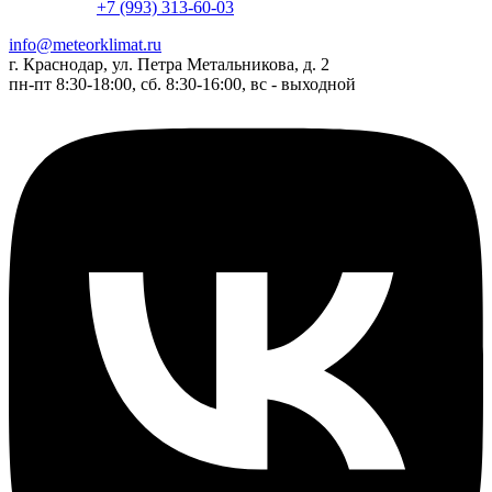
+7 (993) 313-60-03
info@meteorklimat.ru
г. Краснодар, ул. Петра Метальникова, д. 2
пн-пт 8:30-18:00, сб. 8:30-16:00, вс - выходной