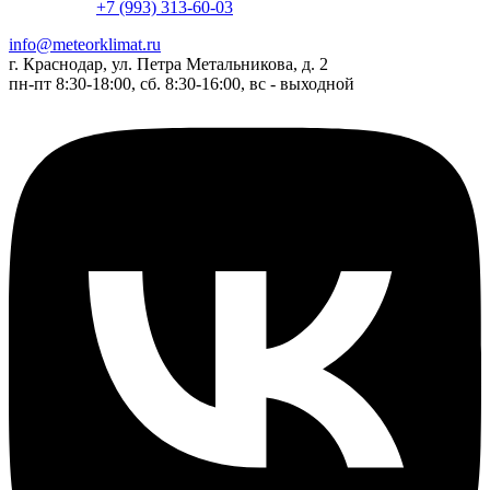
+7 (993) 313-60-03
info@meteorklimat.ru
г. Краснодар, ул. Петра Метальникова, д. 2
пн-пт 8:30-18:00, сб. 8:30-16:00, вс - выходной