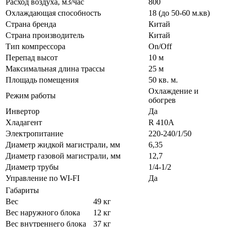
Расход воздуха, м3/час
800
Охлаждающая способность
18 (до 50-60 м.кв)
Страна бренда
Китай
Страна производитель
Китай
Тип компрессора
On/Off
Перепад высот
10 м
Максимальная длина трассы
25 м
Площадь помещения
50 кв. м.
Охлаждение и
Режим работы
обогрев
Инвертор
Да
Хладагент
R 410A
Электропитание
220-240/1/50
Диаметр жидкой магистрали, мм
6,35
Диаметр газовой магистрали, мм
12,7
Диаметр трубы
1/4-1/2
Управление по WI-FI
Да
Габариты
Вес
49 кг
Вес наружного блока
12 кг
Вес внутреннего блока
37 кг