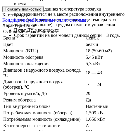
время
Режим iFeel. Заданная температура воздуха
Показать полностью
поддерживается не в месте расположения внутреннего
Категории:
блока (как правило под потолком, где температура
Кондиционеры
Настенные сплит системы
значительно выше), а рядом с пультом управления
Характеристики
Пульт ДУ в комплекте
Основные характеристики
Срок гарантии на все модели данной серии – 3 года.
Бренд
Centek
Цвет
белый
Мощность (BTU)
18 (50-60 м2)
Мощность обогрева
5,45 кВт
Мощность охлаждения
5,3 кВт
Диапазон t наружного воздуха (холод),
18 — 43
°C
Диапазон t наружного воздуха
-7 — 24
(обогрев), °C
Уровень шума в/б, Дб
29
Режим обогрева
Да
Тип внутреннего блока
Настенный
Потребляемая мощность (обогрев)
1,509 кВт
Потребляемая мощность (охлаждение)
1,656 кВт
Класс энергоэффективности
A