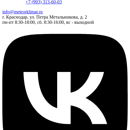
+7 (993) 313-60-03
info@meteorklimat.ru
г. Краснодар, ул. Петра Метальникова, д. 2
пн-пт 8:30-18:00, сб. 8:30-16:00, вс - выходной