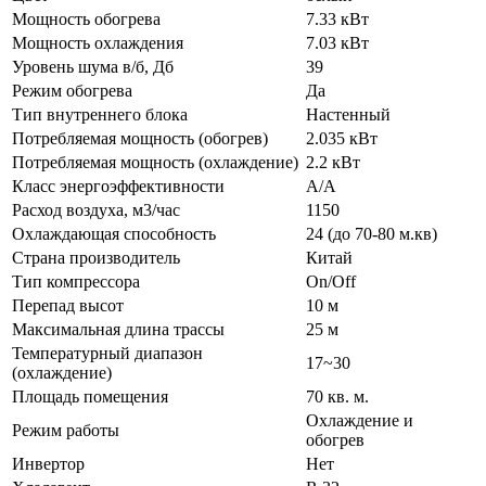
Мощность обогрева
7.33 кВт
Мощность охлаждения
7.03 кВт
Уровень шума в/б, Дб
39
Режим обогрева
Да
Тип внутреннего блока
Настенный
Потребляемая мощность (обогрев)
2.035 кВт
Потребляемая мощность (охлаждение)
2.2 кВт
Класс энергоэффективности
A/A
Расход воздуха, м3/час
1150
Охлаждающая способность
24 (до 70-80 м.кв)
Страна производитель
Китай
Тип компрессора
On/Off
Перепад высот
10 м
Максимальная длина трассы
25 м
Температурный диапазон
17~30
(охлаждение)
Площадь помещения
70 кв. м.
Охлаждение и
Режим работы
обогрев
Инвертор
Нет