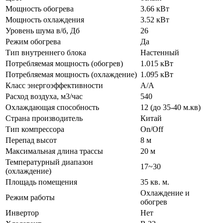
Мощность обогрева
3.66 кВт
Мощность охлаждения
3.52 кВт
Уровень шума в/б, Дб
26
Режим обогрева
Да
Тип внутреннего блока
Настенный
Потребляемая мощность (обогрев)
1.015 кВт
Потребляемая мощность (охлаждение)
1.095 кВт
Класс энергоэффективности
A/A
Расход воздуха, м3/час
540
Охлаждающая способность
12 (до 35-40 м.кв)
Страна производитель
Китай
Тип компрессора
On/Off
Перепад высот
8 м
Максимальная длина трассы
20 м
Температурный диапазон
17~30
(охлаждение)
Площадь помещения
35 кв. м.
Охлаждение и
Режим работы
обогрев
Инвертор
Нет