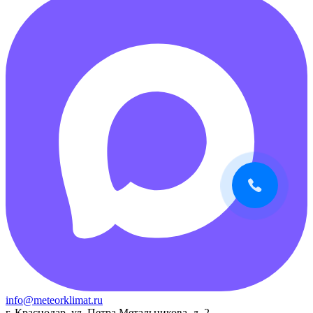
info@meteorklimat.ru
г. Краснодар, ул. Петра Метальникова, д. 2