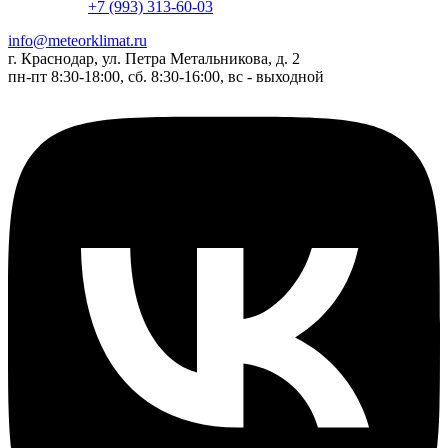
+7 (993) 313-60-03
info@meteorklimat.ru
г. Краснодар, ул. Петра Метальникова, д. 2
пн-пт 8:30-18:00, сб. 8:30-16:00, вс - выходной