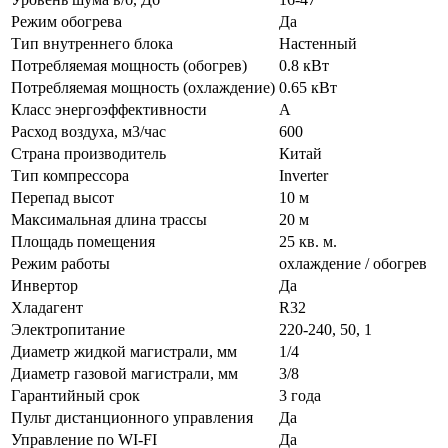
Режим обогрева
Да
Тип внутреннего блока
Настенный
Потребляемая мощность (обогрев)
0.8 кВт
Потребляемая мощность (охлаждение)
0.65 кВт
Класс энергоэффективности
A
Расход воздуха, м3/час
600
Страна производитель
Китай
Тип компрессора
Inverter
Перепад высот
10 м
Максимальная длина трассы
20 м
Площадь помещения
25 кв. м.
Режим работы
охлаждение / обогрев
Инвертор
Да
Хладагент
R32
Электропитание
220-240, 50, 1
Диаметр жидкой магистрали, мм
1/4
Диаметр газовой магистрали, мм
3/8
Гарантийный срок
3 года
Пульт дистанционного управления
Да
Управление по WI-FI
Да