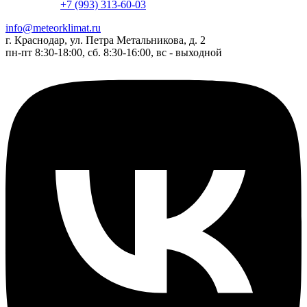
+7 (993) 313-60-03
info@meteorklimat.ru
г. Краснодар, ул. Петра Метальникова, д. 2
пн-пт 8:30-18:00, сб. 8:30-16:00, вс - выходной