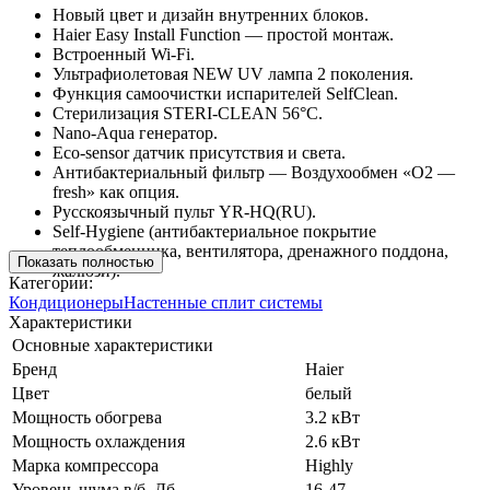
Новый цвет и дизайн внутренних блоков.
Haier Easy Install Function — простой монтаж.
Встроенный Wi-Fi.
Ультрафиолетовая NEW UV лампа 2 поколения.
Функция самоочистки испарителей SelfClean.
Стерилизация STERI-CLEAN 56°C.
Nano-Aqua генератор.
Eco-sensor датчик присутствия и света.
Антибактериальный фильтр — Воздухообмен «О2 —
fresh» как опция.
Русскоязычный пульт YR-HQ(RU).
Self-Hygiene (антибактериальное покрытие
теплообменника, вентилятора, дренажного поддона,
Показать полностью
жалюзи).
Категории:
Кондиционеры
Настенные сплит системы
Характеристики
Основные характеристики
Бренд
Haier
Цвет
белый
Мощность обогрева
3.2 кВт
Мощность охлаждения
2.6 кВт
Марка компрессора
Highly
Уровень шума в/б, Дб
16-47