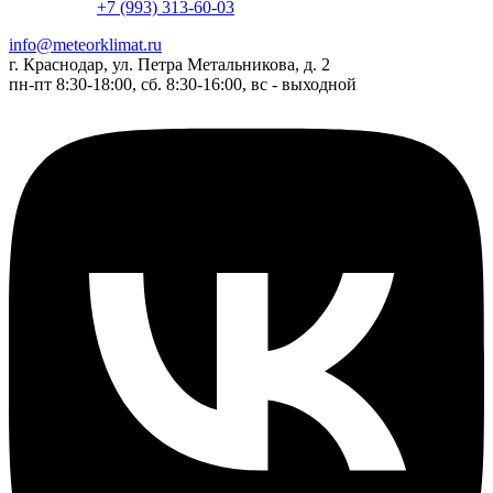
+7 (993) 313-60-03
info@meteorklimat.ru
г. Краснодар, ул. Петра Метальникова, д. 2
пн-пт 8:30-18:00, сб. 8:30-16:00, вс - выходной