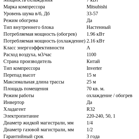
Марка компрессора
Mitsubishi
Уровень шума в/б, Дб
33-57
Режим обогрева
Да
Тип внутреннего блока
Настенный
Потребляемая мощность (обогрев)
1.96 кВт
Потребляемая мощность (охлаждение)
2.16 кВт
Класс энергоэффективности
А
Расход воздуха, м3/час
1100
Страна производитель
Китай
Тип компрессора
Inverter
Перепад высот
15 м
Максимальная длина трассы
25 м
Площадь помещения
70 кв. м.
Режим работы
охлаждение / обогрев
Инвертор
Да
Хладагент
R32
Электропитание
220-240, 50, 1
Диаметр жидкой магистрали, мм
1/4
Диаметр газовой магистрали, мм
1/2
Гарантийный срок
3 года