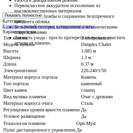
Работа в декоративном режиме
Первоклассное аккуратное исполнение из
высококачественных материалов
Показать полностью
Долгий срок службы и сохранение безупречного
Категории:
внешнего облика
Камины и печи
Каменные каминокомплекты
Устойчивость перед истиранием и механическими
Характеристики
повреждениями
Легкость ухода - просто протереть от пыли и очистить
Тип камина
Электрокамин
детали от накипи.
Модель камина
Dimplex Chalet
Высота
1.085 м
Ширина
1.3 м
Длина
0.37 м
Электропитание
220-240/1/50
Материал корпуса портала
Камень
Тип портала
каменный
Цвет камня
сланец
Вид муляжа пламени
Очаг с дровами
Материал корпуса очага
Сталь
Регулировка уровня яркости пламени
Да
Угловое размещение
Да
Технология пламени
Opti-Myst
Пульт дистанционного управления
Да