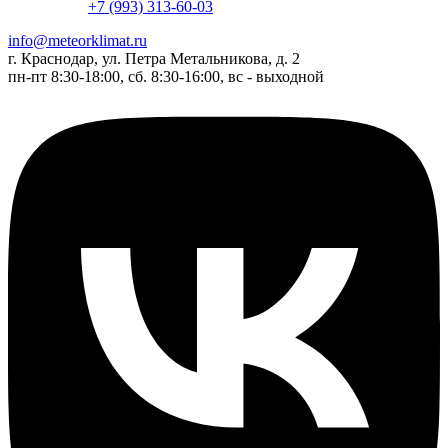
+7 (993) 313-60-03
info@meteorklimat.ru
г. Краснодар, ул. Петра Метальникова, д. 2
пн-пт 8:30-18:00, сб. 8:30-16:00, вс - выходной